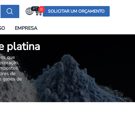
PT
0
SOLICITAR UM ORÇAMENTO
Selecionar a língua
SO
EMPRESA
English (US)
English (UK)
e platina
Española
sos que
Deutsch
ecoração,
compostos
Français
dores de
e gases de
Italiano
日本語
Русский
한국어
Português
العربية