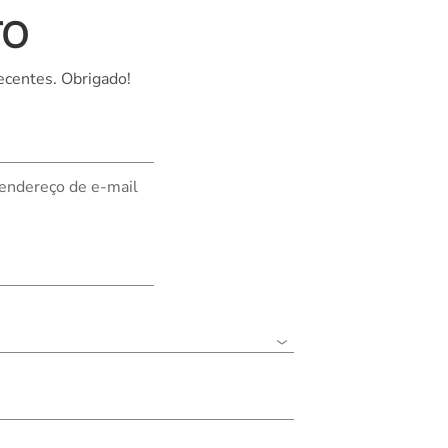
TO
Nederland
Polska
ecentes. Obrigado!
Sverige
भारत
 endereço de e-mail