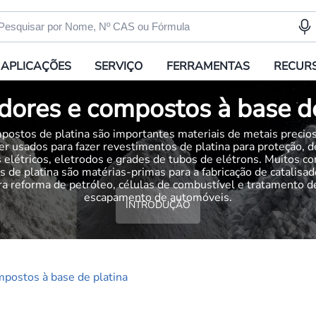
APLICAÇÕES
SERVIÇO
FERRAMENTAS
RECUR
dores e compostos à base d
postos de platina são importantes materiais de metais precio
r usados para fazer revestimentos de platina para proteção, d
 elétricos, eletrodos e grades de tubos de elétrons. Muitos 
s de platina são matérias-primas para a fabricação de catalisa
ara reforma de petróleo, células de combustível e tratamento d
escapamento de automóveis.
INTRODUÇÃO
mpostos à base de platina