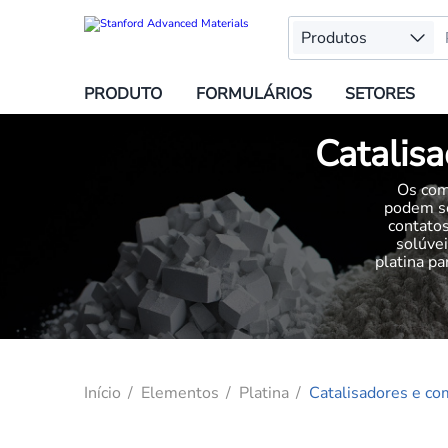
Produtos
PRODUTO
FORMULÁRIOS
SETORES
Catalisa
Os com
podem se
contatos
solúvei
platina p
Início
Elementos
Platina
Catalisadores e co