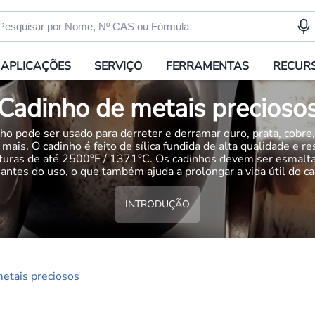
APLICAÇÕES
SERVIÇO
FERRAMENTAS
RECUR
Cadinho de metais precioso
ho pode ser usado para derreter e derramar ouro, prata, cobre,
mais. O cadinho é feito de sílica fundida de alta qualidade e re
turas de até 2500°F / 1371°C. Os cadinhos devem ser esmalt
 antes do uso, o que também ajuda a prolongar a vida útil do ca
INTRODUÇÃO
etais preciosos