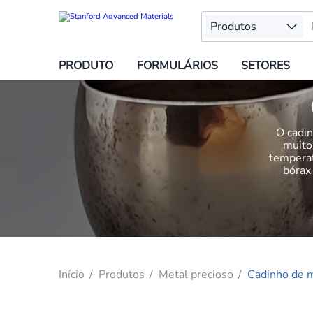
Produtos
PRODUTO
FORMULÁRIOS
SETORES
O cadin
muito 
tempera
bórax
Início
Produtos
Metal precioso
Cadinho de m