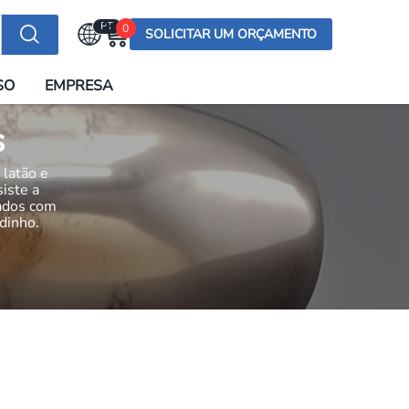
PT
0
SOLICITAR UM ORÇAMENTO
Selecionar a língua
SO
EMPRESA
English (US)
English (UK)
s
Española
 latão e
Deutsch
siste a
ados com
Français
dinho.
Italiano
日本語
Русский
한국어
Português
العربية