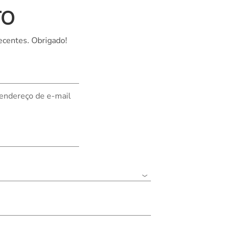
TO
Nederland
Polska
ecentes. Obrigado!
Sverige
भारत
 endereço de e-mail