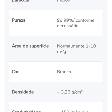
partícula
mícron
Pureza
99,99%/ conforme
necessário
Área de superfície
Normalmente 1-10
m²/g
Cor
Branco
Densidade
~ 3,26 g/cm³