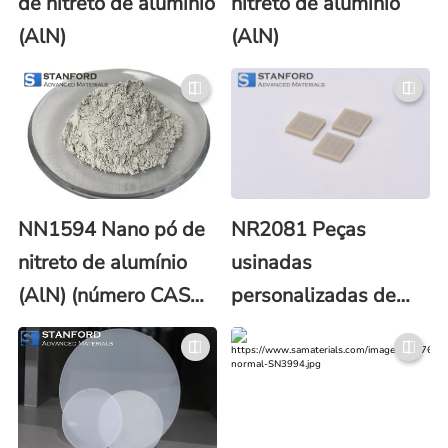
de nitreto de alumínio
nitreto de alumínio
(AlN)
(AlN)
NN1594 Nano pó de
NR2081 Peças
nitreto de alumínio
usinadas
(AlN) (número CAS
personalizadas de
24304-00-5)
nitreto de alumínio
(AlN)