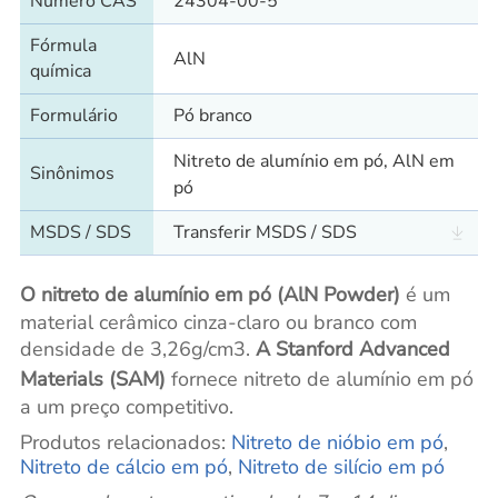
Número CAS
24304-00-5
Fórmula
AlN
química
Formulário
Pó branco
Nitreto de alumínio em pó, AlN em
Sinônimos
pó
MSDS / SDS
Transferir MSDS / SDS
O nitreto de alumínio em pó (AlN Powder)
é um
material cerâmico cinza-claro ou branco com
densidade de 3,26g/cm3.
A Stanford Advanced
Materials (SAM)
fornece nitreto de alumínio em pó
a um preço competitivo.
Produtos relacionados:
Nitreto de nióbio em pó
,
Nitreto de cálcio em pó
,
Nitreto de silício em pó