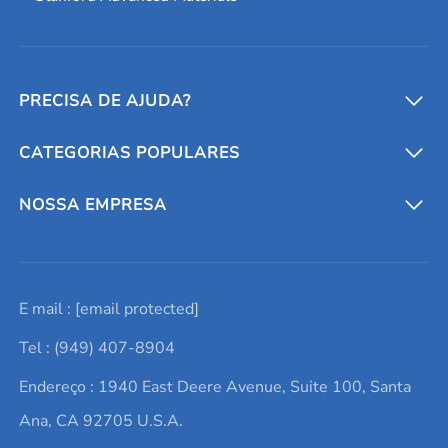
PRECISA DE AJUDA?
CATEGORIAS POPULARES
Conversores e calculadoras
Entre em contato conosco
Metais refratários
NOSSA EMPRESA
Solicite um orçamento
Materiais cerâmicos
Sobre nós
E mail :
[email protected]
Lista de consultas
Elementos de terras raras
Promoções atuais
Tel : (949) 407-8904
Termos e Condições
Alvos de pulverização catódica
Notícias e blogs
Endereço : 1940 East Deere Avenue, Suite 100, Santa
Política de Privacidade
Ácido hialurônico
Estudos de caso
Ana, CA 92705 U.S.A.