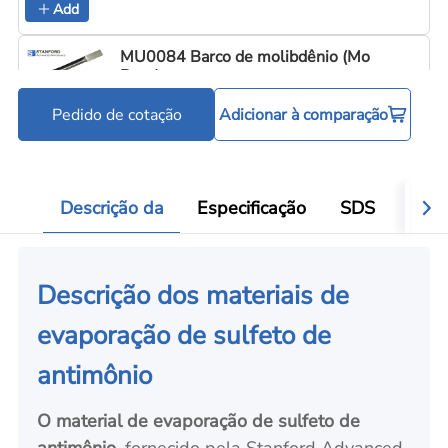
Add
MU0084 Barco de molibdênio (Mo
Boat)
Pedido de cotação
Adicionar à comparação
Cadinhos e barquinhas de evaporação
C
Add
Descrição da
Especificação
SDS
Aval
Descrição dos materiais de
evaporação de sulfeto de
antimônio
O material de evaporação de sulfeto de
antimônio
, fornecido pela Stanford Advanced