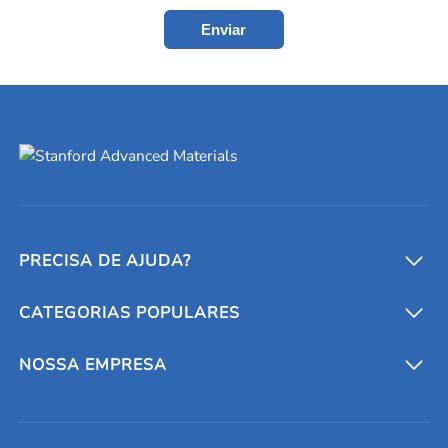
Enviar
PRECISA DE AJUDA?
CATEGORIAS POPULARES
Conversores e calculadoras
Entre em contato conosco
Metais refratários
NOSSA EMPRESA
Solicite um orçamento
Materiais cerâmicos
Sobre nós