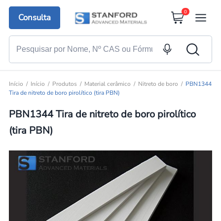
0
Consulta
Início
Início
Produtos
Material cerâmico
Nitreto de boro
PBN1344
Tira de nitreto de boro pirolítico (tira PBN)
PBN1344 Tira de nitreto de boro pirolítico
(tira PBN)