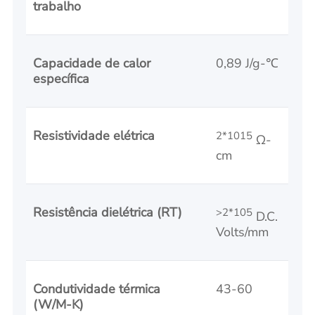
trabalho
Capacidade de calor
0,89 J/g-℃
específica
Resistividade elétrica
2*1015
Ω-
cm
Resistência dielétrica (RT)
>2*105
D.C.
Volts/mm
Condutividade térmica
43-60
(W/M-K)