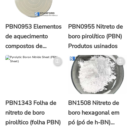
PBN0953 Elementos
PBN0955 Nitreto de
de aquecimento
boro pirolítico (PBN)
compostos de
Produtos usinados
PBN/PG com nitreto
de boro pirolítico e
grafite pirolítico
PBN1343 Folha de
BN1508 Nitreto de
nitreto de boro
boro hexagonal em
pirolítico (folha PBN)
pó (pó de h-BN)