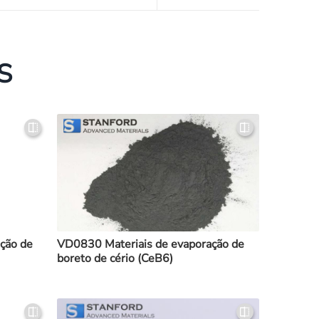
S
ção de
VD0830 Materiais de evaporação de
boreto de cério (CeB6)