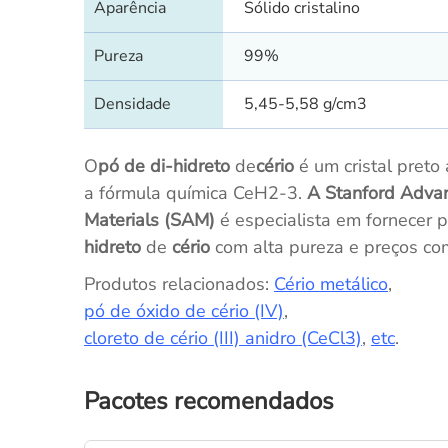
Aparência
Sólido cristalino
Pureza
99%
Densidade
5,45-5,58 g/cm3
O
pó de di-hidreto
de
cério
é um cristal preto
a fórmula química CeH2-3.
A Stanford Adva
Materials (SAM)
é especialista em fornecer 
hidreto
de
cério
com alta pureza e preços com
Produtos relacionados:
Cério metálico
,
pó de óxido de cério (IV)
,
cloreto de cério (III) anidro (CeCl3)
,
etc
.
Pacotes recomendados