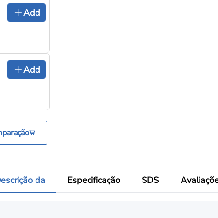
Add
Add
mparação
escrição da
Especificação
SDS
Avaliaçõ