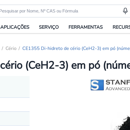
APLICAÇÕES
SERVIÇO
FERRAMENTAS
RECUR
Cério
CE1355 Di-hidreto de cério (CeH2-3) em pó (nú
 cério (CeH2-3) em pó (nú