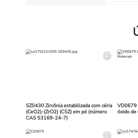
SZ0430 Zircônia estabilizada com céria
VD0679 M
(CeO2)-(ZrO2) (CSZ) em pó (número
óxido de 
CAS 53169-24-7)