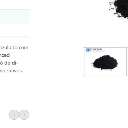
 azulado com
nced
pó de
di-
petitivos.