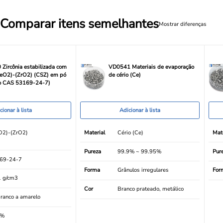
Comparar itens semelhantes
Mostrar diferenças
Zircônia estabilizada com
VD0541 Materiais de evaporação
CeO2)-(ZrO2) (CSZ) em pó
de cério (Ce)
o CAS 53169-24-7)
cionar à lista
Adicionar à lista
O2)-(ZrO2)
Material
Cério (Ce)
Mate
Pureza
99.9% ~ 99.95%
Pur
69-24-7
Forma
Grânulos irregulares
For
1 g/cm3
Cor
Branco prateado, metálico
ranco a amarelo
9%