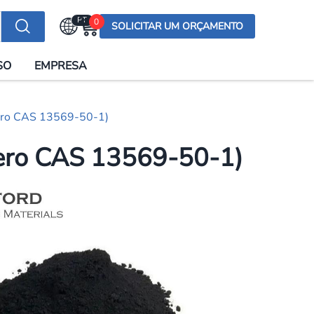
PT
0
SOLICITAR UM ORÇAMENTO
Selecionar a língua
SO
EMPRESA
English (US)
English (UK)
mero CAS 13569-50-1)
Española
Deutsch
mero CAS 13569-50-1)
Français
Italiano
日本語
Русский
한국어
Português
العربية