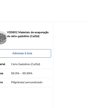
VD0602 Materiais de evaporação
de cério-gadolínio (Ce/Gd)
Adicionar à lista
rial
Cério Gadolínio (Ce/Gd)
eza
99.9% ~ 99.99%
ma
Pó/grânulo/ personalizado