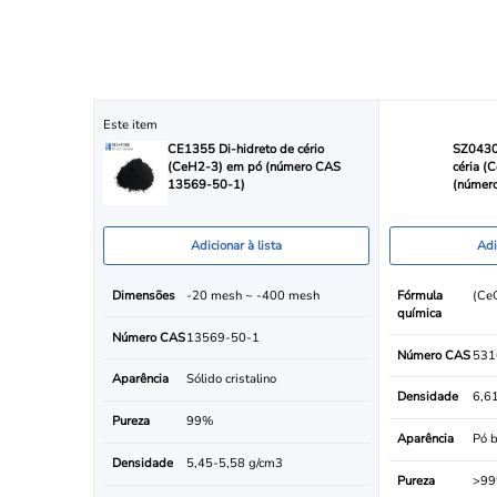
Este item
CE1355 Di-hidreto de cério
SZ0430 
(CeH2-3) em pó (número CAS
céria (
13569-50-1)
(númer
Adicionar à lista
Adi
Dimensões
-20 mesh ~ -400 mesh
Fórmula
(Ce
química
Número CAS
13569-50-1
Número CAS
531
Aparência
Sólido cristalino
Densidade
6,6
Pureza
99%
Aparência
Pó b
Densidade
5,45-5,58 g/cm3
Pureza
>9