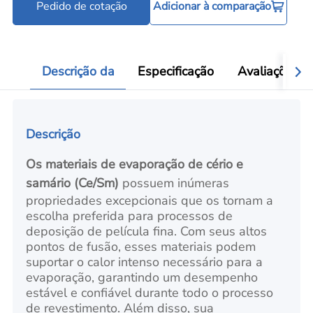
Pedido de cotação
Adicionar à comparação
Cadinhos e barquinhas de evaporação
C
Add
Descrição da
Especificação
Avaliações
Descrição
Os materiais de evaporação de cério e
samário (Ce/Sm)
possuem inúmeras
propriedades excepcionais que os tornam a
escolha preferida para processos de
deposição de película fina. Com seus altos
pontos de fusão, esses materiais podem
suportar o calor intenso necessário para a
evaporação, garantindo um desempenho
estável e confiável durante todo o processo
de revestimento. Além disso, sua