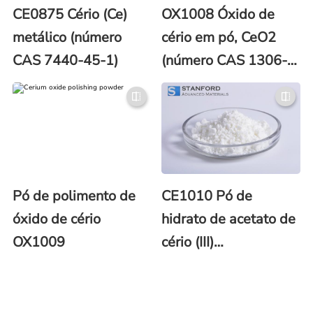
CE0875 Cério (Ce)
OX1008 Óxido de
metálico (número
cério em pó, CeO2
CAS 7440-45-1)
(número CAS 1306-
38-3)
Pó de polimento de
CE1010 Pó de
óxido de cério
hidrato de acetato de
OX1009
cério (III)
Ce(CH3COO)3 (Nº
CAS: 206996-60-3)