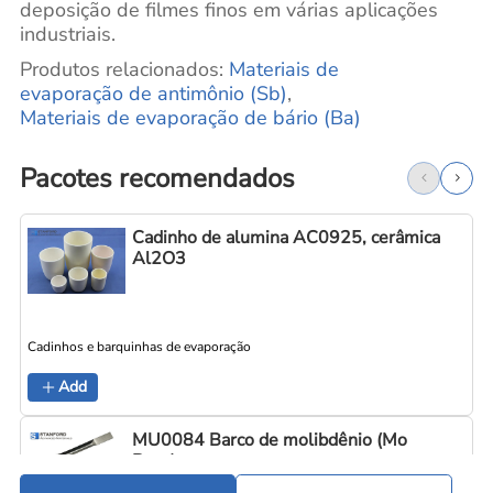
deposição de filmes finos em várias aplicações
industriais.
Produtos relacionados:
Materiais
de
evaporação de antimônio (Sb)
,
Materiais de evaporação de bário (Ba)
Pacotes recomendados
Cadinho de alumina AC0925, cerâmica
Al2O3
Cadinhos e barquinhas de evaporação
C
Add
MU0084 Barco de molibdênio (Mo
Boat)