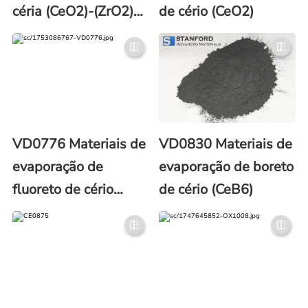
céria (CeO2)-(ZrO2)
de cério (CeO2)
(CSZ) em pó (número
CAS 53169-24-7)
VD0776 Materiais de
VD0830 Materiais de
evaporação de
evaporação de boreto
fluoreto de cério
de cério (CeB6)
(CeF3)