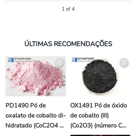
1 of 4
ÚLTIMAS RECOMENDAÇÕES
PD1490 Pó de
OX1491 Pó de óxido
oxalato de cobalto di-
de cobalto (III)
hidratado (CoC2O4 -
(Co2O3) (número CAS
2H2O) (número CAS
1308-04-9)