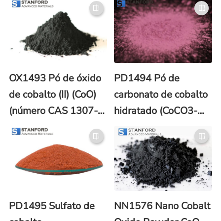
5965-38-8)
OX1493 Pó de óxido
PD1494 Pó de
de cobalto (II) (CoO)
carbonato de cobalto
(número CAS 1307-
hidratado (CoCO3-
96-6)
xH2O) (número CAS
57454-67-8)
PD1495 Sulfato de
NN1576 Nano Cobalt