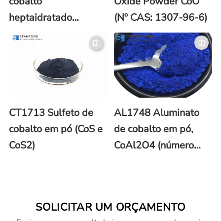
cobalto
Oxide Powder CoO
heptaidratado
(Nº CAS: 1307-96-6)
(CoSO4 - 7H2O) em
pó
CT1713 Sulfeto de
AL1748 Aluminato
cobalto em pó (CoS e
de cobalto em pó,
CoS2)
CoAl2O4 (número
CAS 1333-88-6)
SOLICITAR UM ORÇAMENTO