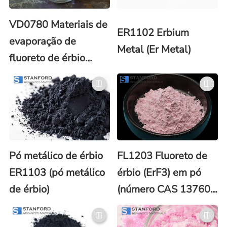
VD0780 Materiais de
ER1102 Erbium
evaporação de
Metal (Er Metal)
fluoreto de érbio
(ErF3)
Pó metálico de érbio
FL1203 Fluoreto de
ER1103 (pó metálico
érbio (ErF3) em pó
de érbio)
(número CAS 13760-
83-3)