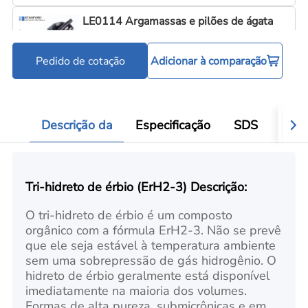
LE0114 Argamassas e pilões de ágata
Pedido de cotação
Adicionar à comparação
Ferramentas para processamento de pó
Add
Descrição da
Especificação
SDS
Aval
Tri-hidreto de érbio (ErH2-3) Descrição:
O tri-hidreto de érbio é um composto
orgânico com a fórmula ErH2-3. Não se prevê
que ele seja estável à temperatura ambiente
sem uma sobrepressão de gás hidrogênio. O
hidreto de érbio geralmente está disponível
imediatamente na maioria dos volumes.
Formas de alta pureza, submicrônicas e em