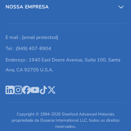
Entre em contato conosco
Metais refratários
NOSSA EMPRESA
Solicite um orçamento
Materiais cerâmicos
Sobre nós
E mail :
[email protected]
Lista de consultas
Elementos de terras raras
Promoções atuais
Tel : (949) 407-8904
Termos e Condições
Alvos de pulverização catódica
Notícias e blogs
Endereço : 1940 East Deere Avenue, Suite 100, Santa
Política de Privacidade
Ácido hialurônico
Estudos de caso
Ana, CA 92705 U.S.A.
Novos produtos
Ímãs de neodímio
Perfil da Empresa
Pó de ligas de alta entropia
Fichas de Dados de Segurança
Escreva para nós
Copyright © 1994-
2026
Stanford Advanced Materials
propriedade da Oceania International LLC, todos os direitos
reservados.