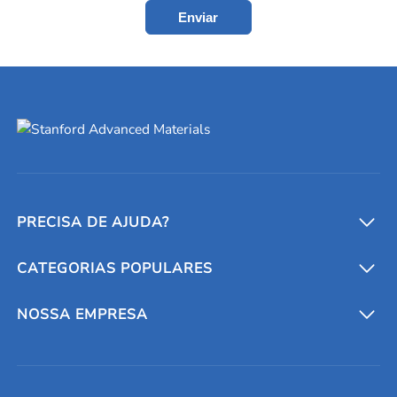
Enviar
PRECISA DE AJUDA?
CATEGORIAS POPULARES
Conversores e calculadoras
Entre em contato conosco
Metais refratários
NOSSA EMPRESA
Solicite um orçamento
Materiais cerâmicos
Sobre nós