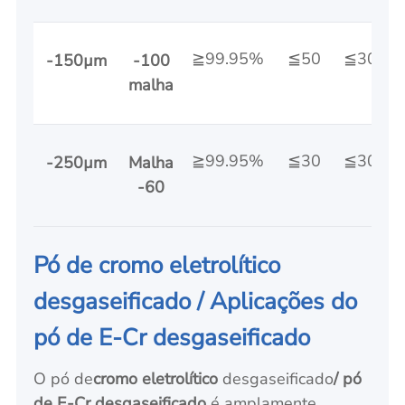
≧99.95%
≦50
≦30
-150µm
-100
malha
≧99.95%
≦30
≦30
-250µm
Malha
-60
Pó de cromo eletrolítico
desgaseificado / Aplicações do
pó de E-Cr desgaseificado
O pó de
cromo eletrolítico
desgaseificado
/ pó
de E-Cr desgaseificado
é amplamente