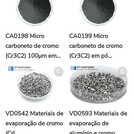
CA0198 Micro
CA0199 Micro
carboneto de cromo
carboneto de cromo
(Cr3C2) 100μm em
(Cr3C2) em pó
pó (CAS No. 12012-
1000μm (número
35-0)
CAS 12012-35-0)
VD0542 Materiais de
VD0593 Materiais de
evaporação de cromo
evaporação de
(Cr)
alumínio e cromo