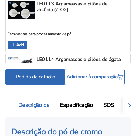
LE0113 Argamassas e pilões de
zircônia (ZrO2)
Ferramentas para processamento de pó
Add
LE0114 Argamassas e pilões de ágata
Pedido de cotação
Adicionar à comparação
Ferramentas para processamento de pó
Add
Descrição da
Especificação
SDS
Aval
Descrição do pó de cromo