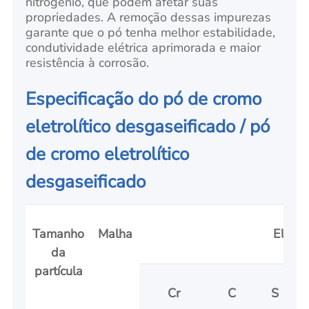
nitrogênio, que podem afetar suas
propriedades. A remoção dessas impurezas
garante que o pó tenha melhor estabilidade,
condutividade elétrica aprimorada e maior
resistência à corrosão.
Especificação do pó de cromo
eletrolítico desgaseificado / pó
de cromo eletrolítico
desgaseificado
Tamanho
Malha
Eleme
da
partícula
Cr
C
S