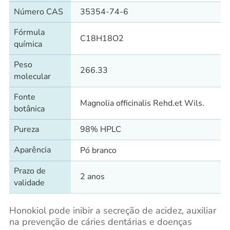
Número CAS
35354-74-6
Fórmula
C18H18O2
química
Peso
266.33
molecular
Fonte
Magnolia officinalis Rehd.et Wils.
botânica
Pureza
98% HPLC
Aparência
Pó branco
Prazo de
2 anos
validade
Honokiol pode inibir a secreção de acidez, auxiliar
na prevenção de cáries dentárias e doenças