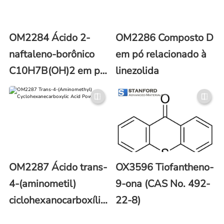
OM2284 Ácido 2-
OM2286 Composto D
naftaleno-borônico
em pó relacionado à
C10H7B(OH)2 em pó
linezolida
(número CAS 32316-
92-0)
OM2287 Ácido trans-
OX3596 Tiofantheno-
4-(aminometil)
9-ona (CAS No. 492-
ciclohexanocarboxílico
22-8)
em pó