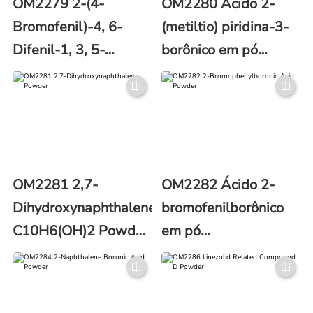
OM2279 2-(4-
OM2280 Ácido 2-
Bromofenil)-4, 6-
(metiltio) piridina-3-
Difenil-1, 3, 5-
borônico em pó
Triazina Pó
C6H8BNO2S
C21H14BrN3
(número CAS
(número CAS 23449-
1072944-21-8)
08-3)
OM2281 2,7-
OM2282 Ácido 2-
Dihydroxynaphthalene
bromofenilborônico
C10H6(OH)2 Powder
em pó
(CAS No. 582-17-2)
BrC6H4B(OH)2
(número CAS
244205-40-1)