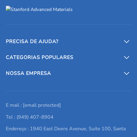
PRECISA DE AJUDA?
CATEGORIAS POPULARES
Conversores e calculadoras
Entre em contato conosco
Metais refratários
NOSSA EMPRESA
Solicite um orçamento
Materiais cerâmicos
Sobre nós
E mail :
[email protected]
Lista de consultas
Elementos de terras raras
Promoções atuais
Tel : (949) 407-8904
Termos e Condições
Alvos de pulverização catódica
Notícias e blogs
Endereço : 1940 East Deere Avenue, Suite 100, Santa