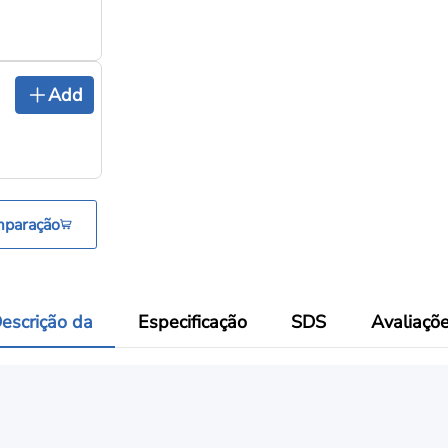
Add
mparação
escrição da
Especificação
SDS
Avaliaçõ