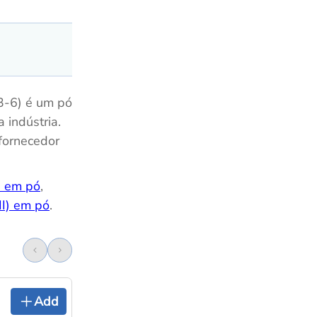
3-6) é um pó
 indústria.
fornecedor
) em pó
,
III) em pó
.
Add