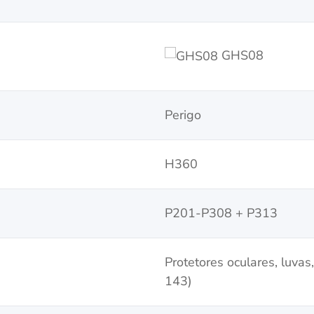
GHS08
Perigo
H360
P201-P308 + P313
Protetores oculares, luvas
143)