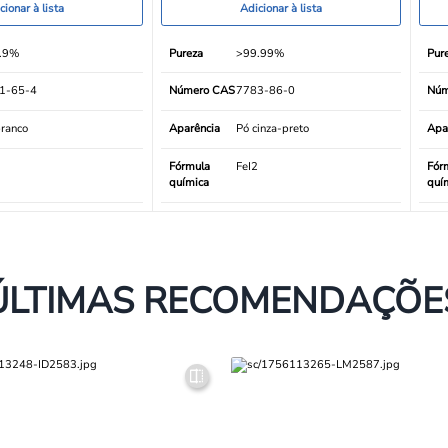
cionar à lista
Adicionar à lista
.9%
Pureza
>99.99%
Pur
1-65-4
Número CAS
7783-86-0
Núm
ranco
Aparência
Pó cinza-preto
Apa
Fórmula
FeI2
Fór
química
quí
ÚLTIMAS RECOMENDAÇÕE