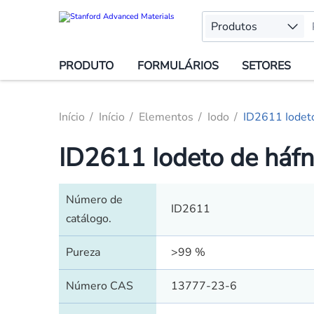
Produtos
PRODUTO
FORMULÁRIOS
SETORES
Início
Início
Elementos
Iodo
ID2611 Iodeto
ID2611 Iodeto de háfn
Número de
ID2611
catálogo.
Pureza
>99 %
Número CAS
13777-23-6