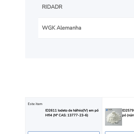
RIDADR
WGK Alemanha
Este item
ID2611 Iodeto de háfnio(IV) em pó
ID2579 
HfI4 (Nº CAS: 13777-23-6)
pó (nú