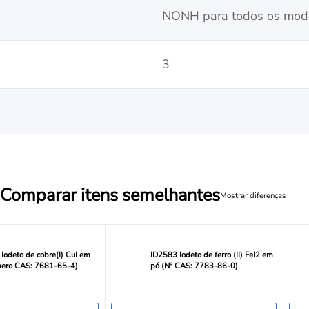
NONH para todos os modo
3
Comparar itens semelhantes
Mostrar diferenças
Iodeto de cobre(I) CuI em
ID2583 Iodeto de ferro (II) FeI2 em
mero CAS: 7681-65-4)
pó (Nº CAS: 7783-86-0)