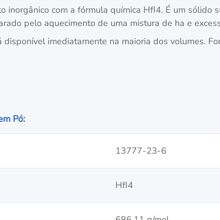
 inorgânico com a fórmula química HfI4. É um sólido s
arado pelo aquecimento de uma mistura de ha e excess
á disponível imediatamente na maioria dos volumes. Fo
 em Pó
:
13777-23-6
HfI4
686,11 g/mol