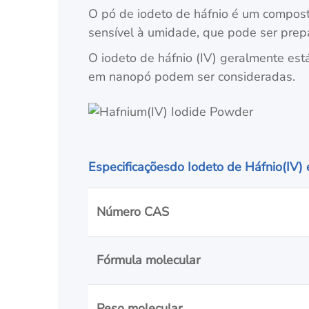
O pó de iodeto de háfnio é um composto
sensível à umidade, que pode ser prep
O iodeto de háfnio (IV) geralmente est
em nanopó podem ser consideradas.
Especificações
do Iodeto de Háfnio(IV)
Número CAS
Fórmula molecular
Peso molecular