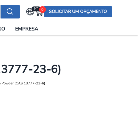
PT
0
SOLICITAR UM ORÇAMENTO
Selecionar a língua
SO
EMPRESA
English (US)
English (UK)
Española
Deutsch
 13777-23-6)
Français
Italiano
日本語
Русский
한국어
Português
العربية