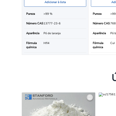
Adicionar à lista
Adi
Pureza
>99 %
Pureza
>99
Número CAS
13777-23-6
Número CAS
768
Aparência
Pó de laranja
Aparência
Pó b
Fórmula
HfI4
Fórmula
CuI
química
química