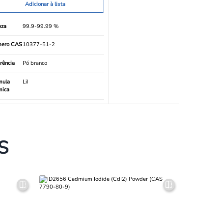
Adicionar à lista
eza
99.9-99.99 %
ero CAS
10377-51-2
rência
Pó branco
mula
LiI
mica
S