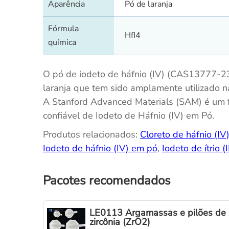
Aparência
Pó de laranja
Fórmula
HfI4
química
O pó de iodeto de háfnio (IV) (CAS13777-2
laranja que tem sido amplamente utilizado na
A Stanford Advanced Materials (SAM) é um 
confiável de Iodeto de Háfnio (IV) em Pó.
Produtos relacionados:
Cloreto de háfnio (IV
Iodeto de háfnio (IV) em pó
,
Iodeto de ítrio (
Pacotes recomendados
LE0113 Argamassas e pilões de
zircônia (ZrO2)