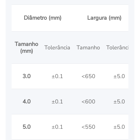
Diâmetro (mm)
Largura (mm)
Tamanho
Tolerância
Tamanho
Tolerância
(mm)
3.0
±0.1
<650
±5.0
4.0
±0.1
<600
±5.0
5.0
±0.1
<550
±5.0