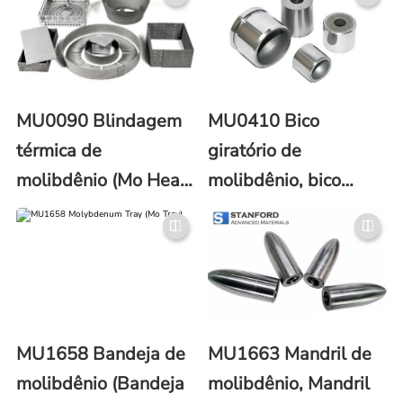
MU0090 Blindagem
MU0410 Bico
térmica de
giratório de
molibdênio (Mo Heat
molibdênio, bico
Shield)
giratório de Mo
MU1658 Bandeja de
MU1663 Mandril de
molibdênio (Bandeja
molibdênio, Mandril