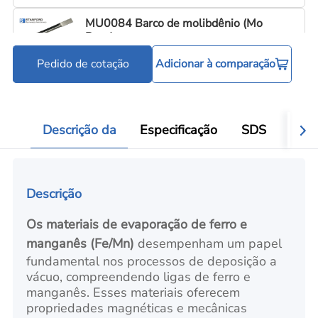
MU0084 Barco de molibdênio (Mo
Boat)
Pedido de cotação
Adicionar à comparação
Cadinhos e barquinhas de evaporação
C
Add
Descrição da
Especificação
SDS
Aval
Descrição
Os materiais de evaporação de ferro e
manganês (Fe/Mn)
desempenham um papel
fundamental nos processos de deposição a
vácuo, compreendendo ligas de ferro e
manganês. Esses materiais oferecem
propriedades magnéticas e mecânicas