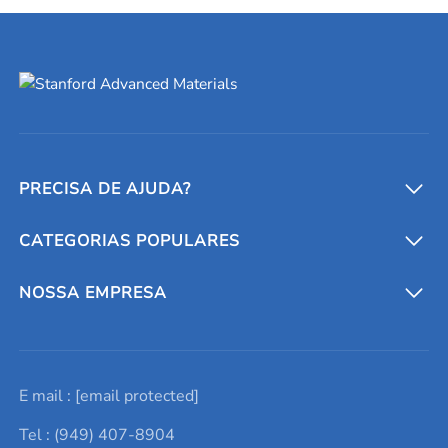
PRECISA DE AJUDA?
CATEGORIAS POPULARES
Conversores e calculadoras
Entre em contato conosco
Metais refratários
NOSSA EMPRESA
Solicite um orçamento
Materiais cerâmicos
Sobre nós
E mail :
[email protected]
Lista de consultas
Elementos de terras raras
Promoções atuais
Tel : (949) 407-8904