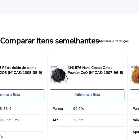
Comparar itens semelhantes
Mostrar diferenças
 Pó de óxido de cromo
NN1576 Nano Cobalt Oxide
r2O3 (Nº CAS: 1308-38-9)
Powder CoO (Nº CAS: 1307-96-6)
cionar à lista
Adicionar à lista
8-38-9
Pureza
99.9%
Pur
100 nm (D50)
APS
30 nm
Núm
Apa
9%