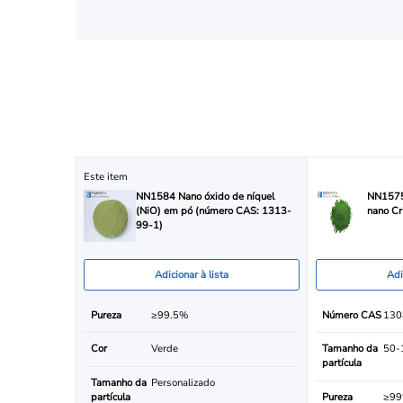
Este item
NN1584 Nano óxido de níquel
NN1575
(NiO) em pó (número CAS: 1313-
nano C
99-1)
Adicionar à lista
Adi
Pureza
≥99.5%
Número CAS
130
Cor
Verde
Tamanho da
50-
partícula
Tamanho da
Personalizado
partícula
Pureza
≥9