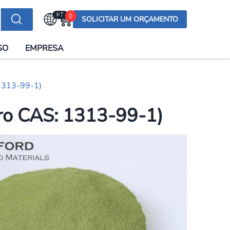
PT
0
SOLICITAR UM ORÇAMENTO
Selecionar a língua
SO
EMPRESA
English (US)
English (UK)
1313-99-1)
Española
Deutsch
ro CAS: 1313-99-1)
Français
Italiano
日本語
Русский
한국어
Português
العربية