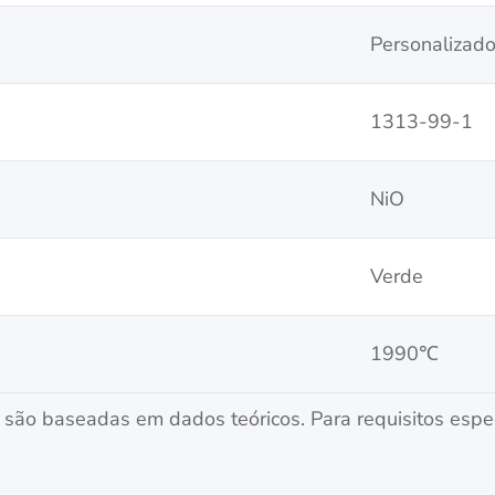
Personalizad
1313-99-1
NiO
Verde
1990℃
são baseadas em dados teóricos. Para requisitos espec