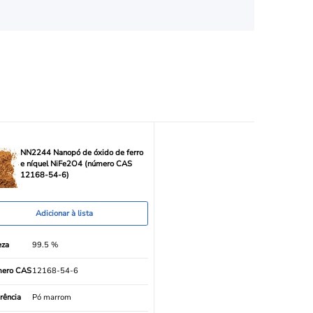
NN2244 Nanopó de óxido de ferro
e níquel NiFe2O4 (número CAS
12168-54-6)
Adicionar à lista
eza
99.5 %
ero CAS
12168-54-6
rência
Pó marrom