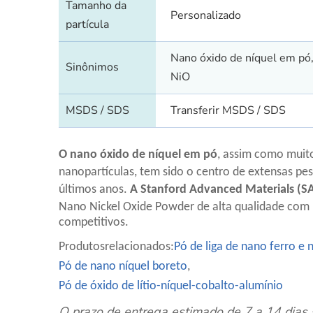
Tamanho da
Personalizado
partícula
Nano óxido de níquel em pó
Sinônimos
NiO
MSDS / SDS
Transferir MSDS / SDS
O nano óxido de níquel em pó
, assim como muit
nanopartículas, tem sido o centro de extensas pe
últimos anos.
A Stanford Advanced Materials (
Nano Nickel Oxide Powder de alta qualidade com
competitivos.
Produtos
relacionados
:
Pó de liga de nano ferro e 
Pó de nano níquel boreto
,
Pó de óxido de lítio-níquel-cobalto-alumínio
O prazo de entrega estimado de 7 a 14 dias 