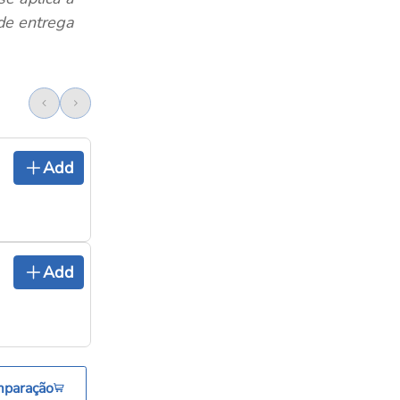
 de entrega
Add
Add
mparação