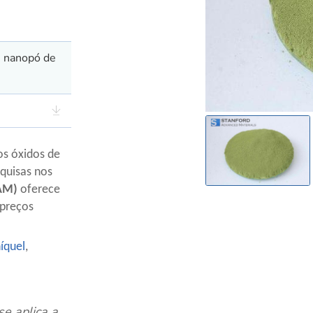
, nanopó de
os óxidos de
squisas nos
SAM)
oferece
 preços
níquel
,
se aplica a