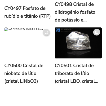
CY0498 Cristal de
CY0497 Fosfato de
diidrogênio fosfato
rubídio e titânio (RTP)
de potássio e
diidutério fosfato de
potássio (DKDP e
KDP)
CY0500 Cristal de
CY0501 Cristal de
niobato de lítio
triborato de lítio
(cristal LiNbO3)
(cristal LBO, cristal
LiB3O5)