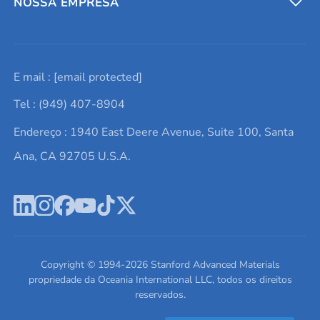
Entre em contato conosco
Metais refratários
NOSSA EMPRESA
Solicite um orçamento
Materiais cerâmicos
Sobre nós
E mail :
[email protected]
Lista de consultas
Elementos de terras raras
Promoções atuais
Tel : (949) 407-8904
Termos e Condições
Alvos de pulverização catódica
Notícias e blogs
Endereço : 1940 East Deere Avenue, Suite 100, Santa
Política de Privacidade
Ácido hialurônico
Estudos de caso
Ana, CA 92705 U.S.A.
Novos produtos
Ímãs de neodímio
Perfil da Empresa
Pó de ligas de alta entropia
Fichas de Dados de Segurança
Escreva para nós
Copyright © 1994-
2026
Stanford Advanced Materials
propriedade da Oceania International LLC, todos os direitos
reservados.