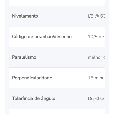
Nivelamento
l/8 @ 633 n
Código de arranhão/desenho
10/5 de ac
Paralelismo
melhor que 
Perpendicularidade
15 minutos 
Tolerância de ângulo
Dq <0,3, Df 