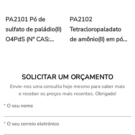
PA2101 Pó de
PA2102
sulfato de paládio(II)
Tetracloropaladato
O4PdS (Nº CAS:
de amônio(II) em pó
13566-03-5)
H8Cl4N4Pd (Nº CAS:
13820-40-1)
SOLICITAR UM ORÇAMENTO
Envie-nos uma consulta hoje mesmo para saber mais
e receber os preços mais recentes. Obrigado!
*
O seu nome
*
O seu correio eletrónico