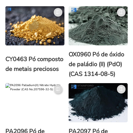
OX0960 Pó de óxido
CY0463 Pó composto
de paládio (II) (PdO)
de metais preciosos
(CAS 1314-08-5)
PA2096 Pó de
PA2097 Pó de