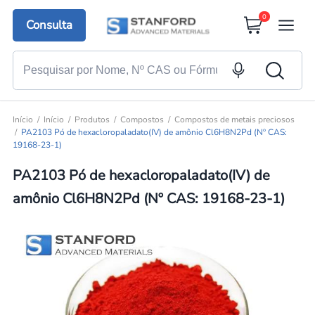
0
Consulta
Início
Início
Produtos
Compostos
Compostos de metais preciosos
PA2103 Pó de hexacloropaladato(IV) de amônio Cl6H8N2Pd (Nº CAS:
19168-23-1)
PA2103 Pó de hexacloropaladato(IV) de
amônio Cl6H8N2Pd (Nº CAS: 19168-23-1)