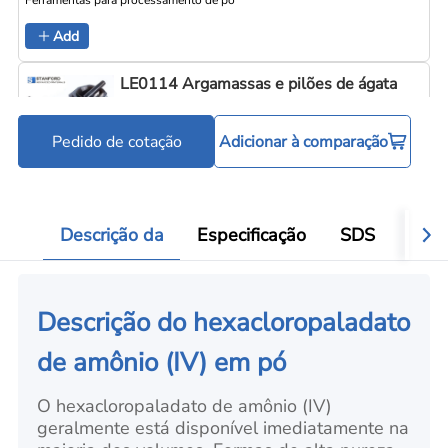
Add
LE0114 Argamassas e pilões de ágata
Pedido de cotação
Adicionar à comparação
Ferramentas para processamento de pó
Add
Descrição da
Especificação
SDS
Aval
Descrição do hexacloropaladato
de amônio (IV) em pó
O hexacloropaladato de amônio (IV)
geralmente está disponível imediatamente na