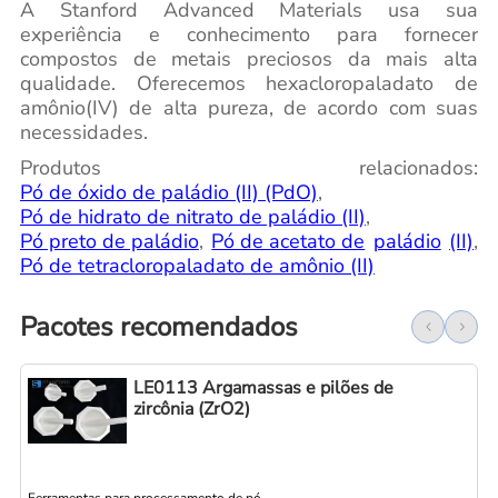
A Stanford Advanced Materials usa sua
experiência e conhecimento para fornecer
compostos de metais preciosos da mais alta
qualidade. Oferecemos hexacloropaladato de
amônio(IV) de alta pureza, de acordo com suas
necessidades.
Produtos relacionados:
Pó de óxido de paládio (II) (PdO)
,
Pó de hidrato de nitrato de paládio (II)
,
Pó preto de paládio
,
Pó de acetato de
paládio
(II)
,
Pó de tetracloropaladato de amônio (II)
Pacotes recomendados
LE0113 Argamassas e pilões de
zircônia (ZrO2)
Ferramentas para processamento de pó