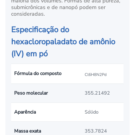
maioria dos volumes. Formas de alta pureza,
submicrônicas e de nanopó podem ser
consideradas.
Especificação do
hexacloropaladato de amônio
(IV) em pó
Fórmula do composto
Cl6H8N2Pd
Peso molecular
355.21492
Aparência
Sólido
Massa exata
353.7824