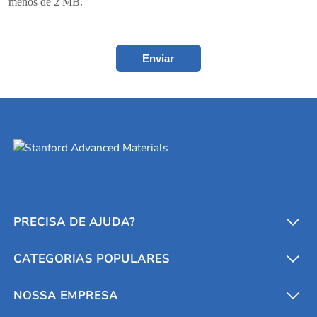
menos de 2 MB.
Enviar
PRECISA DE AJUDA?
CATEGORIAS POPULARES
Conversores e calculadoras
Entre em contato conosco
Metais refratários
NOSSA EMPRESA