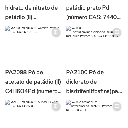
hidrato de nitrato de
paládio preto Pd
paládio (II)
(número CAS: 7440-
H2N2O7Pd (Nº CAS:
05-3)
207596-32-5)
PA2098 Pó de
PA2100 Pó de
acetato de paládio (II)
dicloreto de
C4H6O4Pd (número
bis(trifenilfosfina)paládi
CAS: 3375-31-3)
[(C6H5)3P]2PdCl2
(número CAS: 13965-
03-2)