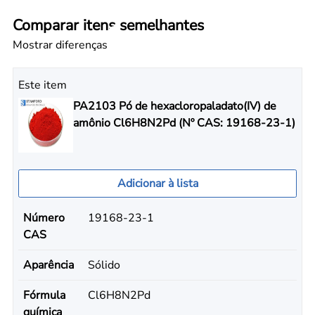
Comparar itens semelhantes
Mostrar diferenças
Este item
PA2103 Pó de hexacloropaladato(IV) de
amônio Cl6H8N2Pd (Nº CAS: 19168-23-1)
Adicionar à lista
Número
19168-23-1
CAS
Aparência
Sólido
Fórmula
Cl6H8N2Pd
química