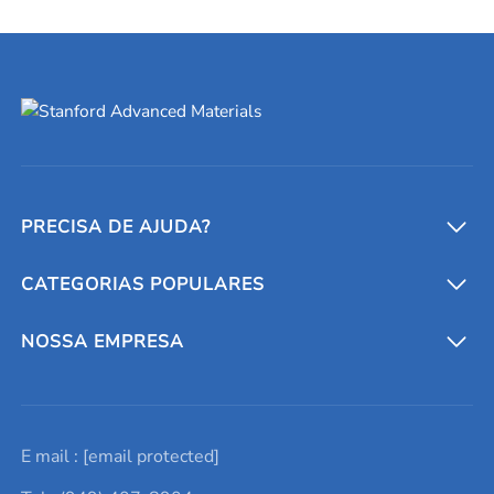
PRECISA DE AJUDA?
CATEGORIAS POPULARES
Conversores e calculadoras
Entre em contato conosco
Metais refratários
NOSSA EMPRESA
Solicite um orçamento
Materiais cerâmicos
Sobre nós
E mail :
[email protected]
Lista de consultas
Elementos de terras raras
Promoções atuais