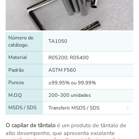
Número de
TA1050
catálogo.
Material
R05200; R05400
Padrão
ASTM F560
Pureza
≥99,95% ou 99,99%
M.O.Q
200–300 unidades
MSDS / SDS
Transferir MSDS / SDS
O capilar de tântalo
é um produto de tântalo de
alto desempenho, que apresenta excelente