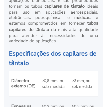
aplicações biomédicas. Essas propriedades
tornam os tubos
capilares de tântalo
ideais
para uso em aplicações aeroespaciais,
eletrônicas, petroquímicas e médicas, e
estamos comprometidos em fornecer
tubos
capilares de tântalo
da mais alta qualidade
para atender às necessidades de uma
variedade de aplicações.
Especificações dos capilares de
tântalo
Diâmetro
mm, ou
≥0,8
≥3 mm
, ou
externo (DE)
sob medida
sob medida
Espessura
mm
mm
≥0,
2
, ou
≥0,
5
, ou