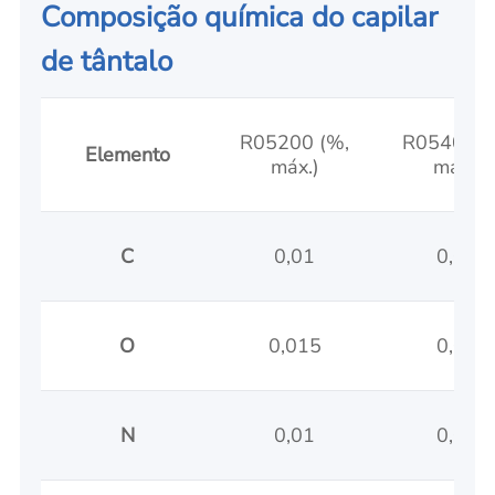
Composição química do capilar
de tântalo
R05200 (%,
R05400 (
Elemento
máx.)
máx.)
C
0,01
0,01
O
0,015
0,03
N
0,01
0,01