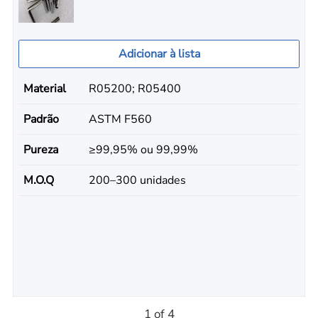
Adicionar à lista
Material
R05200; R05400
Padrão
ASTM F560
Pureza
≥99,95% ou 99,99%
M.O.Q
200–300 unidades
1 of 4