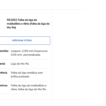
RE2092 Folha de liga de
molibdênio e rênio (folha de liga de
Mo-Re)
Adicionar à lista
ensões
Largura: ≤100 mm Espessura:
0,04 mm, personalizada
rial
Liga de Mo-Re
rência
Folha de liga metálica com
brilho prateado
ônimos
Folha de liga de molibdênio e
rênio, folha de liga de Mo-Re