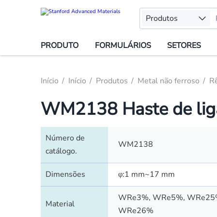
Produtos
PRODUTO
FORMULÁRIOS
SETORES
Início
Início
Produtos
Metal não ferroso
R
WM2138 Haste de liga
Número de
WM2138
catálogo.
Dimensões
φ:1 mm~17 mm
WRe3%, WRe5%, WRe25
Material
WRe26%