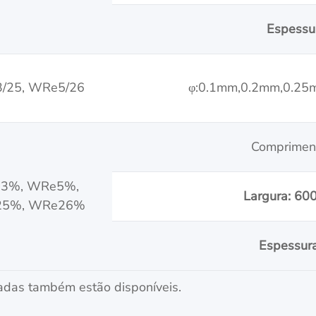
Espessu
/25, WRe5/26
φ:0.1mm,0.2mm,0.2
Comprimen
3%, WRe5%,
Largura: 60
5%, WRe26%
Espessura
adas também estão disponíveis.