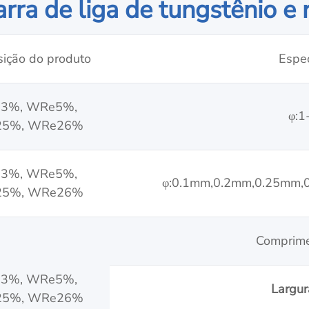
rra de liga de tungstênio e 
ição do produto
Espec
3%, WRe5%,
φ:
5%, WRe26%
3%, WRe5%,
φ:0.1mm,0.2mm,0.25mm,
5%, WRe26%
Comprim
3%, WRe5%,
Largu
5%, WRe26%