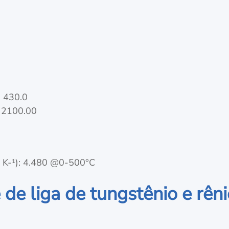
- 430.0
- 2100.00
⁶ K-¹): 4.480 @0-500°C
 de liga de tungstênio e rên