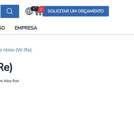
PT
0
SOLICITAR UM ORÇAMENTO
Selecionar a língua
SO
EMPRESA
English (US)
English (UK)
e rênio (W-Re)
Española
Deutsch
Re)
Français
Italiano
日本語
Русский
한국어
Português
العربية