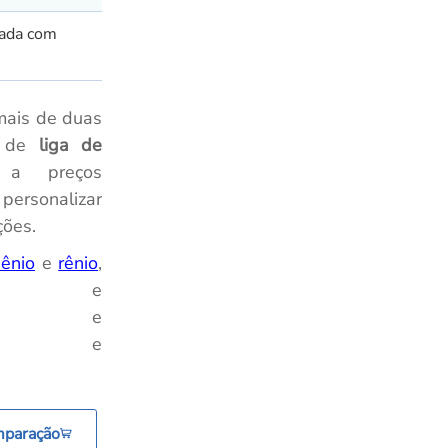
eada com
mais de duas
o de
liga de
a preços
ersonalizar
ções.
dênio
e
rênio
,
e
e
e
mparação