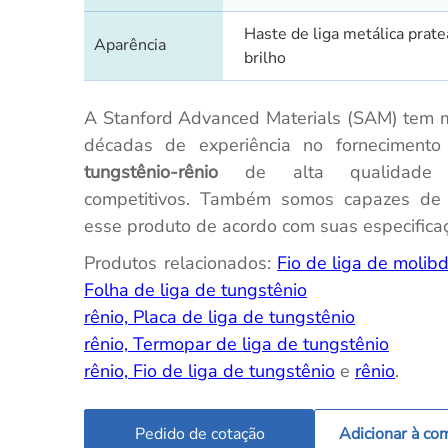
Haste de liga metálica prat
Aparência
brilho
A Stanford Advanced Materials (SAM) tem 
décadas de experiência no forneciment
tungstênio-rênio
de alta qualidade 
competitivos. Também somos capazes de p
esse produto de acordo com suas especifica
Produtos relacionados:
Fio de liga de molib
Folha de liga de tungstênio
rênio, Placa de liga de tungstênio
rênio, Termopar de liga de tungstênio
rênio, Fio de liga de tungstênio
e
rênio
.
Pedido de cotação
Adicionar à co