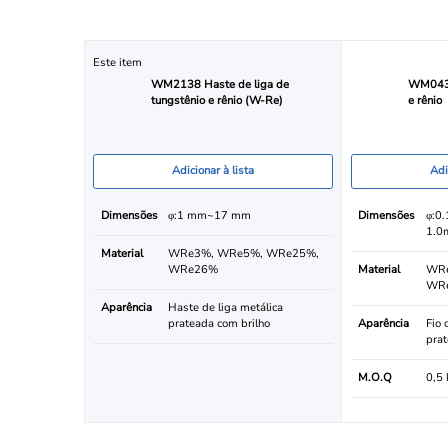
Este item
WM2138 Haste de liga de
WM0433 
tungstênio e rênio (W-Re)
e rênio
Adicionar à lista
Adi
Dimensões
φ:1 mm~17 mm
Dimensões
φ:0
1.0
Material
WRe3%, WRe5%, WRe25%,
WRe26%
Material
WRe
WR
Aparência
Haste de liga metálica
prateada com brilho
Aparência
Fio 
pra
M.O.Q
0,5 