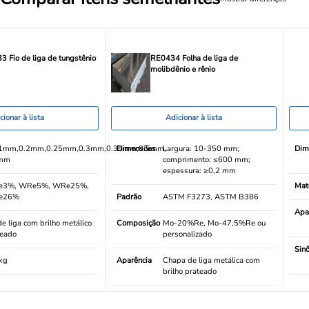
Fio de liga de tungstênio
RE0434 Folha de liga de
molibdênio e rênio
cionar à lista
Adicionar à lista
.1mm,0.2mm,0.25mm,0.3mm,0.35mm,0.5mm,
Dimensões
Largura: 10-350 mm;
Dim
mm
comprimento: ≤600 mm;
espessura: ≥0,2 mm
3%, WRe5%, WRe25%,
Mate
e26%
Padrão
ASTM F3273, ASTM B386
Apa
de liga com brilho metálico
Composição
Mo-20%Re, Mo-47,5%Re ou
teado
personalizado
Sin
kg
Aparência
Chapa de liga metálica com
brilho prateado