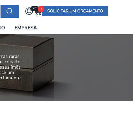
PT
0
SOLICITAR UM ORÇAMENTO
Selecionar a língua
SO
EMPRESA
English (US)
English (UK)
Española
rras raras
Deutsch
o-cobalto.
esses ímãs
Français
você um
certamente
Italiano
日本語
Русский
한국어
Português
العربية