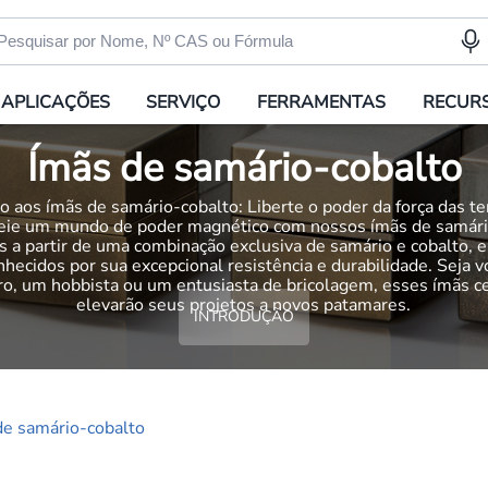
APLICAÇÕES
SERVIÇO
FERRAMENTAS
RECUR
Ímãs de samário-cobalto
o aos ímãs de samário-cobalto: Liberte o poder da força das te
ie um mundo de poder magnético com nossos ímãs de samári
s a partir de uma combinação exclusiva de samário e cobalto, 
nhecidos por sua excepcional resistência e durabilidade. Seja 
o, um hobbista ou um entusiasta de bricolagem, esses ímãs 
elevarão seus projetos a novos patamares.
INTRODUÇÃO
de samário-cobalto