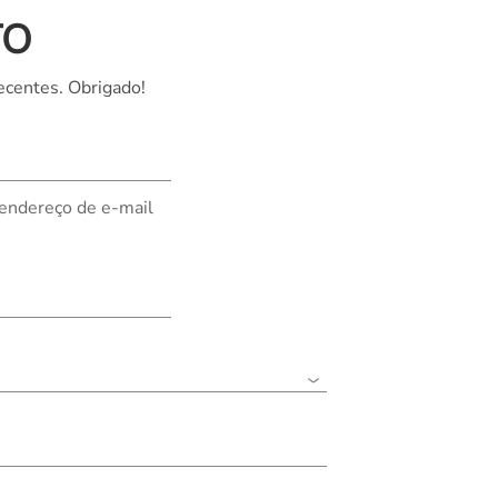
TO
Nederland
Polska
ecentes. Obrigado!
Sverige
भारत
 endereço de e-mail