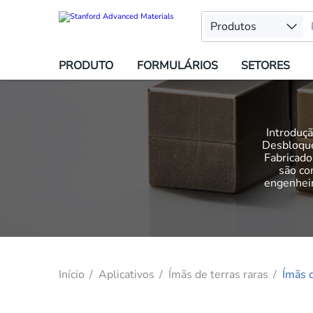
Produtos
PRODUTO
FORMULÁRIOS
SETORES
Introduçã
Desbloque
Fabricado
são co
engenheir
Início
Aplicativos
Ímãs de terras raras
Ímãs 