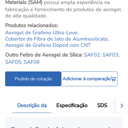
Materials (SAM)
possui ampla experiência na
fabricação e fornecimento de produtos de aerogel
de alta qualidade.
Produtos relacionados:
Aerogel de Grafeno Ultra-Leve
,
Cobertor de Fibra de Jato de Aluminosilicato
,
Aerogel de Grafeno Doped com CNT
Outro Feltro de Aerogel de Silica:
SAF02
,
SAF03
,
SAF05
,
SAF06
Pedido de cotação
Adicionar à comparação
Descrição da
Especificação
SDS
Aval