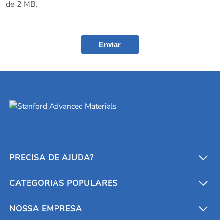
de 2 MB.
Enviar
PRECISA DE AJUDA?
CATEGORIAS POPULARES
Conversores e calculadoras
Entre em contato conosco
Metais refratários
NOSSA EMPRESA