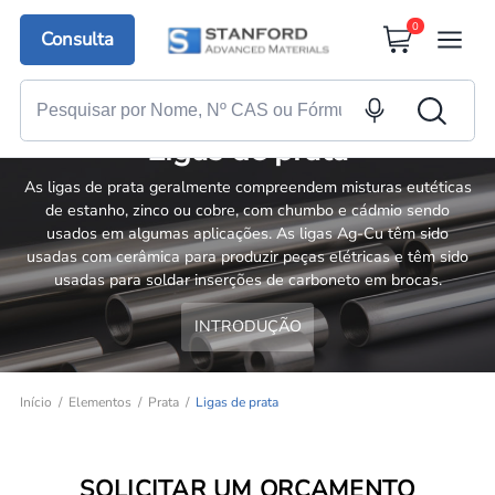
0
Consulta
Ligas de prata
As ligas de prata geralmente compreendem misturas eutéticas
de estanho, zinco ou cobre, com chumbo e cádmio sendo
usados em algumas aplicações. As ligas Ag-Cu têm sido
usadas com cerâmica para produzir peças elétricas e têm sido
usadas para soldar inserções de carboneto em brocas.
INTRODUÇÃO
Início
Elementos
Prata
Ligas de prata
SOLICITAR UM ORÇAMENTO