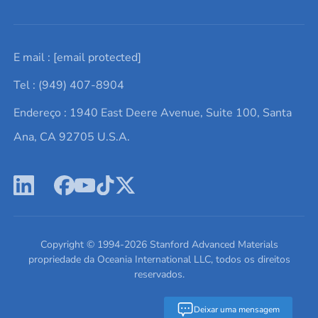
Solicite um orçamento
Materiais cerâmicos
Sobre nós
E mail :
[email protected]
Lista de consultas
Elementos de terras raras
Promoções atuais
Tel : (949) 407-8904
Termos e Condições
Alvos de pulverização catódica
Notícias e blogs
Endereço : 1940 East Deere Avenue, Suite 100, Santa
Política de Privacidade
Ácido hialurônico
Estudos de caso
Ana, CA 92705 U.S.A.
Novos produtos
Ímãs de neodímio
Perfil da Empresa
Pó de ligas de alta entropia
Fichas de Dados de Segurança
Escreva para nós
Copyright © 1994-
2026
Stanford Advanced Materials
propriedade da Oceania International LLC, todos os direitos
reservados.
Deixar uma mensagem