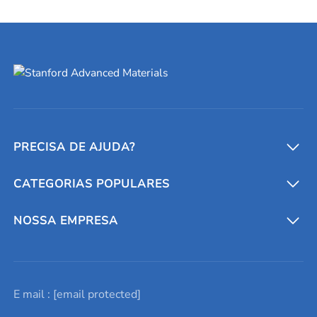
PRECISA DE AJUDA?
CATEGORIAS POPULARES
Conversores e calculadoras
Entre em contato conosco
Metais refratários
NOSSA EMPRESA
Solicite um orçamento
Materiais cerâmicos
Sobre nós
E mail :
[email protected]
Lista de consultas
Elementos de terras raras
Promoções atuais