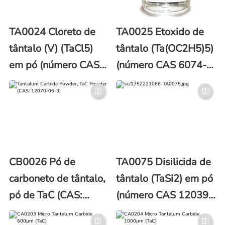
TA0024 Cloreto de
TA0025 Etoxido de
tântalo (V) (TaCl5)
tântalo (Ta(OC2H5)5)
em pó (número CAS
(número CAS 6074-
7721-01-9)
84-6)
CB0026 Pó de
TA0075 Disilicida de
carboneto de tântalo,
tântalo (TaSi2) em pó
pó de TaC (CAS:
(número CAS 12039-
12070-06-3)
79-1)