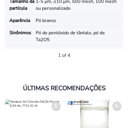
Tamanho da
1-5 μm, ≤10 μm, 500 mesh, 100 mesh
partícula
ou personalizado
Aparência
Pó branco
Sinônimos
Pó de pentóxido de tântalo, pó de
Ta2O5
1 of 4
ÚLTIMAS RECOMENDAÇÕES