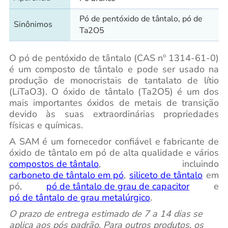
Pó de pentóxido de tântalo, pó de
Sinônimos
Ta2O5
O pó de pentóxido de tântalo (CAS nº 1314-61-0)
é um composto de tântalo e pode ser usado na
produção de monocristais de tantalato de lítio
(LiTaO3). O óxido de tântalo (Ta2O5) é um dos
mais importantes óxidos de metais de transição
devido às suas extraordinárias propriedades
físicas e químicas.
A SAM é um fornecedor confiável e fabricante de
óxido de tântalo em pó de alta qualidade e vários
compostos de tântalo
, incluindo
carboneto de tântalo em pó
,
siliceto de tântalo
em
pó,
pó de tântalo de grau de capacitor
e
pó de tântalo de grau metalúrgico
.
O prazo de entrega estimado de 7 a 14 dias se
aplica aos pós padrão. Para outros produtos, os