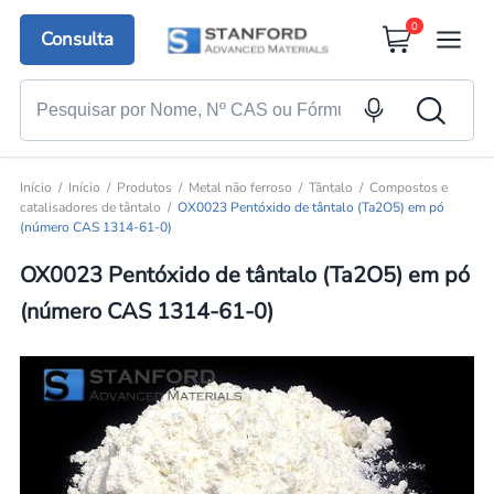
0
Consulta
Início
Início
Produtos
Metal não ferroso
Tântalo
Compostos e
catalisadores de tântalo
OX0023 Pentóxido de tântalo (Ta2O5) em pó
(número CAS 1314-61-0)
OX0023 Pentóxido de tântalo (Ta2O5) em pó
(número CAS 1314-61-0)