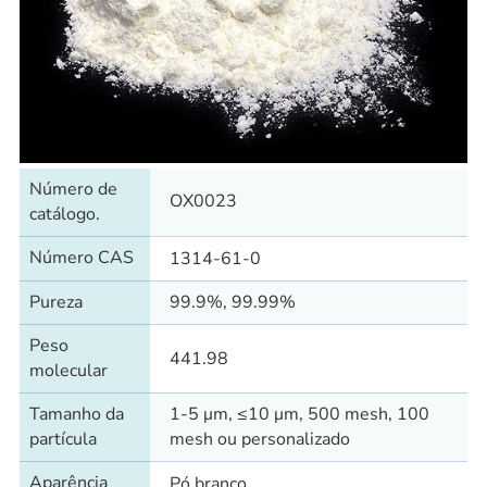
Número de
OX0023
catálogo.
Número CAS
1314-61-0
Pureza
99.9%, 99.99%
Peso
441.98
molecular
Tamanho da
1-5 μm, ≤10 μm, 500 mesh, 100
partícula
mesh ou personalizado
Aparência
Pó branco