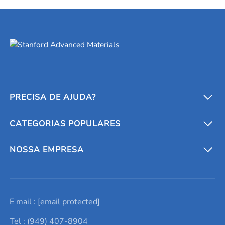
PRECISA DE AJUDA?
CATEGORIAS POPULARES
Conversores e calculadoras
Entre em contato conosco
Metais refratários
NOSSA EMPRESA
Solicite um orçamento
Materiais cerâmicos
Sobre nós
E mail :
[email protected]
Lista de consultas
Elementos de terras raras
Promoções atuais
Tel : (949) 407-8904