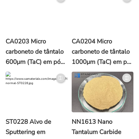
CA0203 Micro
CA0204 Micro
carboneto de tântalo
carboneto de tântalo
600μm (TaC) em pó
1000μm (TaC) em pó
(número CAS 12070-
(número CAS 12070-
06-3)
06-3)
ST0228 Alvo de
NN1613 Nano
Sputtering em
Tantalum Carbide