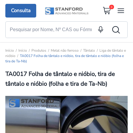
0
Consulta
Início
Início
Produtos
Metal não ferroso
Tântalo
Liga de tântalo e
nióbio
TA0017 Folha de tântalo e nióbio, tira de tântalo e nióbio (folha e
tira de Ta-Nb)
TA0017 Folha de tântalo e nióbio, tira de
tântalo e nióbio (folha e tira de Ta-Nb)