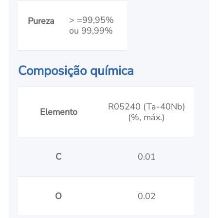
> =99,95%
Pureza
ou 99,99%
Composição química
R05240 (Ta-40Nb)
Elemento
(%, máx.)
C
0.01
O
0.02