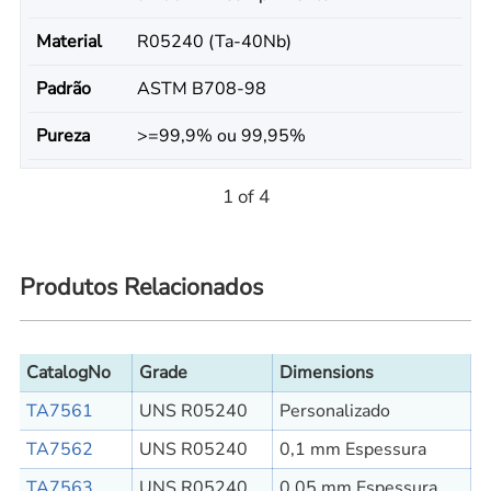
Material
R05240 (Ta-40Nb)
Padrão
ASTM B708-98
Pureza
>=99,9% ou 99,95%
1 of 4
Produtos Relacionados
CatalogNo
Grade
Dimensions
TA7561
UNS R05240
Personalizado
TA7562
UNS R05240
0,1 mm Espessura
TA7563
UNS R05240
0,05 mm Espessura