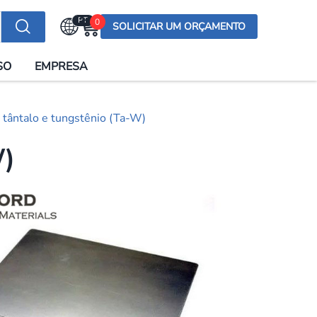
PT
0
SOLICITAR UM ORÇAMENTO
Selecionar a língua
SO
EMPRESA
English (US)
English (UK)
tântalo e tungstênio (Ta-W)
Española
Deutsch
W)
Français
Italiano
日本語
Русский
한국어
Português
العربية