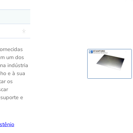
ornecidas
am um dos
na indústria
ho e à sua
tar os
scar
 suporte e
stênio