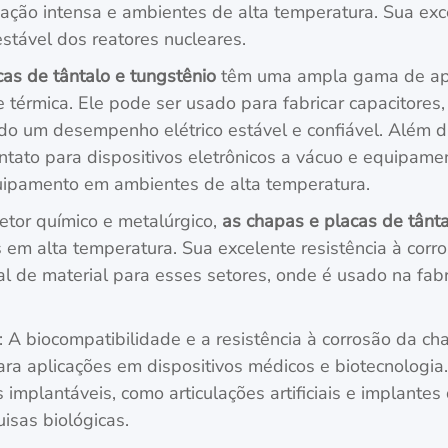
iação intensa e ambientes de alta temperatura. Sua exce
stável dos reatores nucleares.
as de tântalo e tungstênio
têm uma ampla gama de apli
 térmica. Ele pode ser usado para fabricar capacitores, 
do um desempenho elétrico estável e confiável. Além 
ontato para dispositivos eletrônicos a vácuo e equipame
uipamento em ambientes de alta temperatura.
setor químico e metalúrgico,
as chapas e placas de tânta
 em alta temperatura. Sua excelente resistência à corr
l de material para esses setores, onde é usado na fab
: A biocompatibilidade e a resistência à corrosão da ch
ra aplicações em dispositivos médicos e biotecnologia.
implantáveis, como articulações artificiais e implant
isas biológicas.