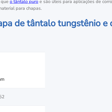
o que
o tântalo puro
e são úteis para aplicações de corr
aterial para chapas.
apa de tântalo tungstênio e 
m
52