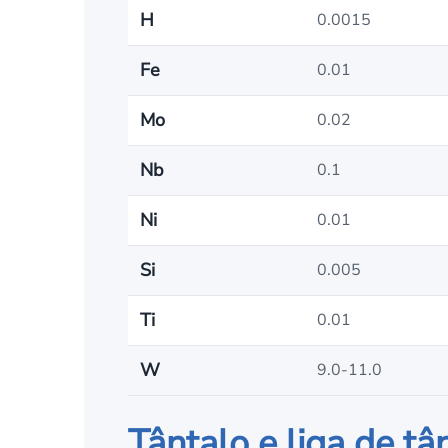
H
0.0015
Fe
0.01
Mo
0.02
Nb
0.1
Ni
0.01
Si
0.005
Ti
0.01
W
9.0-11.0
Tântalo e liga de tâ