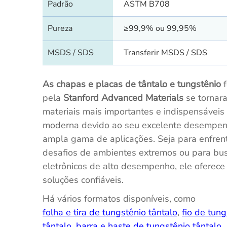
Padrão
ASTM B708
Pureza
≥99,9% ou 99,95%
MSDS / SDS
Transferir MSDS / SDS
As chapas e placas de tântalo e tungstênio
f
pela
Stanford Advanced Materials
se tornar
materiais mais importantes e indispensáveis 
moderna devido ao seu excelente desempen
ampla gama de aplicações. Seja para enfren
desafios de ambientes extremos ou para bu
eletrônicos de alto desempenho, ele oferece
soluções confiáveis.
Há vários formatos disponíveis, como
folha e tira de tungstênio tântalo
,
fio de tung
tântalo, barra e haste de tungstênio tântalo
,