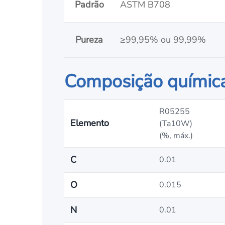
Padrão
ASTM B708
Pureza
≥99,95% ou 99,99%
Composição químic
R05255
Elemento
(Ta10W)
(%, máx.)
C
0.01
O
0.015
N
0.01