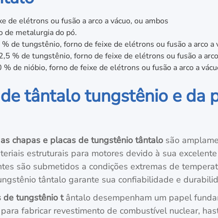
ixe de elétrons ou fusão a arco a vácuo, ou ambos
o de metalurgia do pó.
 % de tungstênio, forno de feixe de elétrons ou fusão a arco a
,5 % de tungstênio, forno de feixe de elétrons ou fusão a arc
0 % de nióbio, forno de feixe de elétrons ou fusão a arco a vácu
de tântalo tungstênio e da p
,
as chapas e placas de tungstênio tântalo
são amplamen
riais estruturais para motores devido à sua excelente
ntes são submetidos a condições extremas de temperatu
gstênio tântalo garante sua confiabilidade e durabil
 de tungstênio t
ântalo desempenham um papel fundame
para fabricar revestimento de combustível nuclear, has