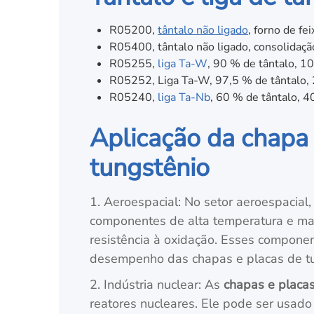
R05200,
tântalo não ligado
, forno de fe
R05400, tântalo não ligado, consolidaçã
R05255,
liga Ta-W
, 90 % de tântalo, 10
R05252, Liga Ta-W, 97,5 % de tântalo, 2
R05240,
liga Ta-Nb
, 60 % de tântalo, 4
Aplicação da chapa 
tungstênio
1. Aeroespacial: No setor aeroespacial
componentes de alta temperatura e mate
resistência à oxidação. Esses compone
desempenho das chapas e placas de tun
2. Indústria nuclear: As
chapas e placas
reatores nucleares. Ele pode ser usado 