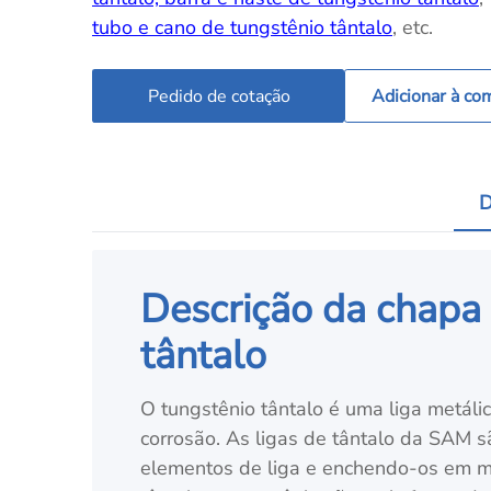
tubo e cano de tungstênio tântalo
, etc.
Pedido de cotação
Adicionar à co
D
Descrição da chapa 
tântalo
O tungstênio tântalo é uma liga metálic
corrosão. As ligas de tântalo da SAM s
elementos de liga e enchendo-os em mo