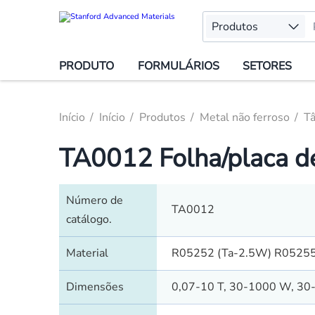
Produtos
PRODUTO
FORMULÁRIOS
SETORES
Início
Início
Produtos
Metal não ferroso
Tâ
TA0012 Folha/placa de
Número de
TA0012
catálogo.
Material
R05252 (Ta-2.5W) R0525
Dimensões
0,07-10 T, 30-1000 W, 30