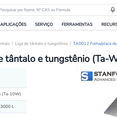
APLICAÇÕES
SERVIÇO
FERRAMENTAS
RECUR
ntalo
Liga de tântalo e tungstênio
TA0012 Folha/placa de 
 tântalo e tungstênio (Ta-
5 (Ta-10W)
-3000 L