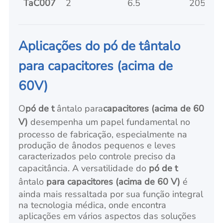
TaC007
2
6.5
2050/3
Aplicações do pó de tântalo
para capacitores (acima de
60V)
O
pó de t
ântalo para
capacitores (acima de 60
V)
desempenha um papel fundamental no
processo de fabricação, especialmente na
produção de ânodos pequenos e leves
caracterizados pelo controle preciso da
capacitância. A versatilidade do
pó de t
ântalo
para capacitores (acima de 60 V)
é
ainda mais ressaltada por sua função integral
na tecnologia médica, onde encontra
aplicações em vários aspectos das soluções