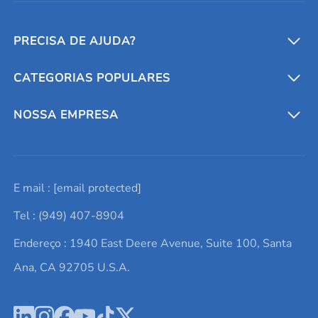
PRECISA DE AJUDA?
CATEGORIAS POPULARES
Conversores e calculadoras
Entre em contato conosco
Metais refratários
NOSSA EMPRESA
Solicite um orçamento
Materiais cerâmicos
Sobre nós
E mail :
[email protected]
Lista de consultas
Elementos de terras raras
Promoções atuais
Tel : (949) 407-8904
Termos e Condições
Alvos de pulverização catódica
Notícias e blogs
Endereço : 1940 East Deere Avenue, Suite 100, Santa
Política de Privacidade
Ácido hialurônico
Estudos de caso
Ana, CA 92705 U.S.A.
Novos produtos
Ímãs de neodímio
Perfil da Empresa