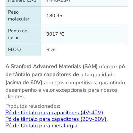
Número CAS
7440-25-7
Peso
180.95
molecular
Ponto de
3017 °C
fusão
M.O.Q
5 kg
A Stanford Advanced Materials (SAM)
oferece
pó
de tântalo para capacitores de
alta qualidade
(acima de 60V)
a preços competitivos, garantindo
desempenho e valor excepcionais para nossos
clientes.
Produtos relacionados:
Pó de tântalo para capacitores (4V-40V)
,
Pó de tântalo para capacitores (20V-60V)
,
Pó de tântalo para metalurgia
.