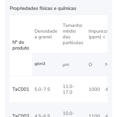
Propriedades físicas e químicas
Tamanho
Densidade
médio
Impurezas
a granel
das
(ppm) <
Nº do
partículas
produto
g/cm3
μm
O
N
11.0-
TaC001
5.0-7.5
1000
40
17.0
10.0-
TaC002
4.5-6.5
1100
40