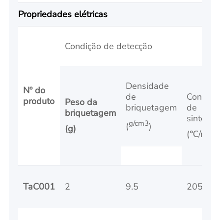
Propriedades elétricas
Condição de detecção
Densidade
Nº do
de
Condiçã
produto
Peso da
briquetagem
de
briquetagem
sinteriz
g/cm3
(
)
(g)
(℃/min)
TaC001
2
9.5
2050/3