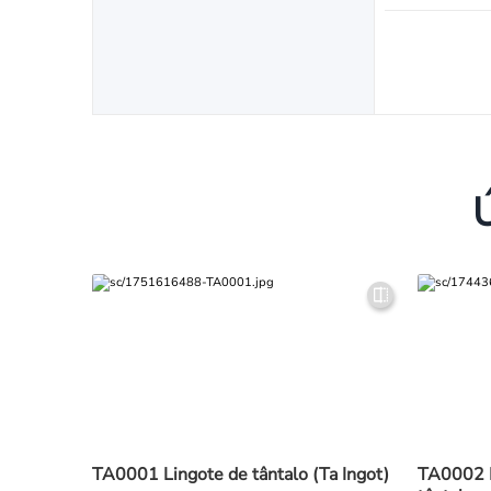
TA0001 Lingote de tântalo (Ta Ingot)
TA0002 Fo