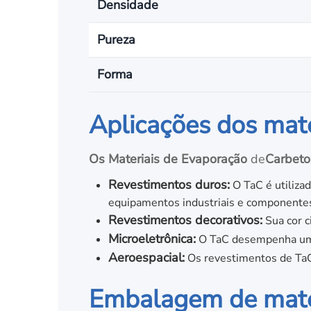
Densidade
Pureza
Forma
Aplicações dos mate
Os Materiais de Evaporação
de
Carbeto
Revestimentos duros:
O TaC é utiliza
equipamentos industriais e componentes
Revestimentos decorativos:
Sua cor c
Microeletrônica:
O TaC desempenha um p
Aeroespacial:
Os revestimentos de TaC
Embalagem de mater