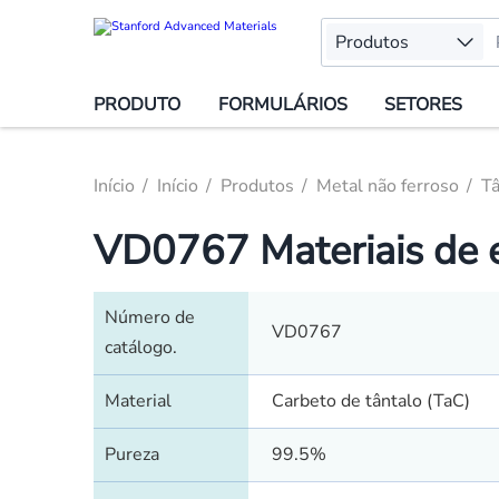
Produtos
PRODUTO
FORMULÁRIOS
SETORES
Início
Início
Produtos
Metal não ferroso
Tâ
VD0767 Materiais de e
Número de
VD0767
catálogo.
Material
Carbeto de tântalo (TaC)
Pureza
99.5%