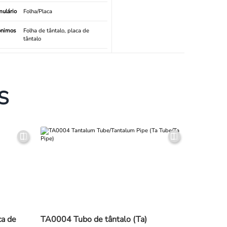
mulário
Folha/Placa
ônimos
Folha de tântalo, placa de
tântalo
S
ca de
TA0004 Tubo de tântalo (Ta)