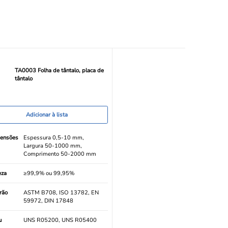
TA0003 Folha de tântalo, placa de
tântalo
Adicionar à lista
ensões
Espessura 0,5-10 mm,
Largura 50-1000 mm,
Comprimento 50-2000 mm
eza
≥99,9% ou 99,95%
rão
ASTM B708, ISO 13782, EN
59972, DIN 17848
u
UNS R05200, UNS R05400