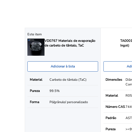
Este item
VD0767 Materiais de evaporação
TA0001 
de carbeto de tântalo, TaC
Ingot)
Adicionar à lista
Adi
Material
Carbeto de tântalo (TaC)
Dimensões
Diâ
Com
Pureza
99.5%
Material
R05
Forma
Pó/grânulo/ personalizado
Número CAS
744
Padrão
AST
Pureza
>=9