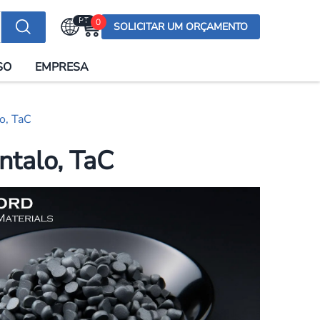
PT
0
SOLICITAR UM ORÇAMENTO
Selecionar a língua
SO
EMPRESA
English (US)
English (UK)
o, TaC
Española
Deutsch
ntalo, TaC
Français
Italiano
日本語
Русский
한국어
Português
العربية