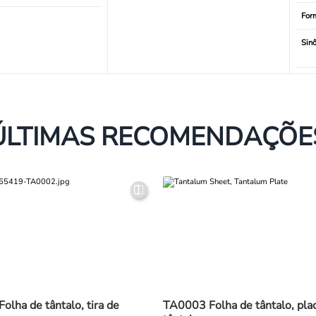
For
Sin
ÚLTIMAS RECOMENDAÇÕE
lha de tântalo, tira de
TA0003 Folha de tântalo, pla