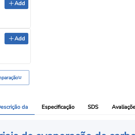
Cadinho de nitreto de boro
Add
pirolítico PBN0922, cadinhos 
Cadinhos e barquinhas de evaporação
WM0123 Barco de tungstênio
Add
(Barco de W de alta pureza)
Cadinhos e barquinhas de evaporação
mparação
escrição da
Especificação
SDS
Avaliaçõ