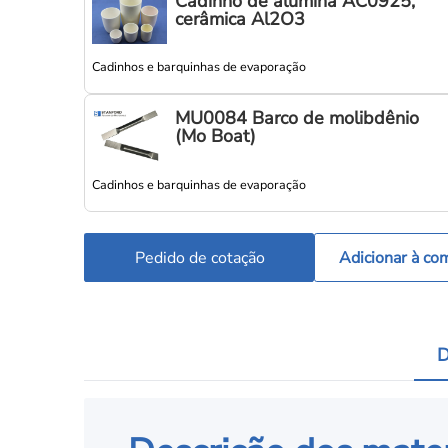
Cadinho de alumina AC0925,
cerâmica Al2O3
Cadinhos e barquinhas de evaporação
MU0084 Barco de molibdênio
(Mo Boat)
Cadinhos e barquinhas de evaporação
Pedido de cotação
Adicionar à co
D