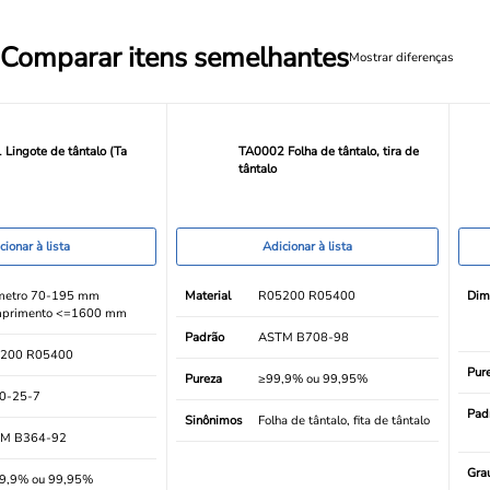
Comparar itens semelhantes
Mostrar diferenças
Lingote de tântalo (Ta
TA0002 Folha de tântalo, tira de
tântalo
cionar à lista
Adicionar à lista
metro 70-195 mm
Material
R05200 R05400
Dim
primento <=1600 mm
Padrão
ASTM B708-98
200 R05400
Pur
Pureza
≥99,9% ou 99,95%
0-25-7
Pad
Sinônimos
Folha de tântalo, fita de tântalo
M B364-92
Gra
9,9% ou 99,95%