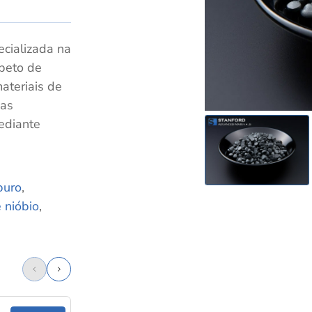
cializada na
beto de
ateriais de
mas
ediante
puro
,
e nióbio
,