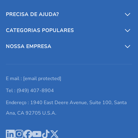
PRECISA DE AJUDA?
CATEGORIAS POPULARES
Conversores e calculadoras
Entre em contato conosco
Metais refratários
NOSSA EMPRESA
Solicite um orçamento
Materiais cerâmicos
Sobre nós
E mail :
[email protected]
Lista de consultas
Elementos de terras raras
Promoções atuais
Tel : (949) 407-8904
Termos e Condições
Alvos de pulverização catódica
Notícias e blogs
Endereço : 1940 East Deere Avenue, Suite 100, Santa
Política de Privacidade
Ácido hialurônico
Estudos de caso
Ana, CA 92705 U.S.A.
Novos produtos
Ímãs de neodímio
Perfil da Empresa