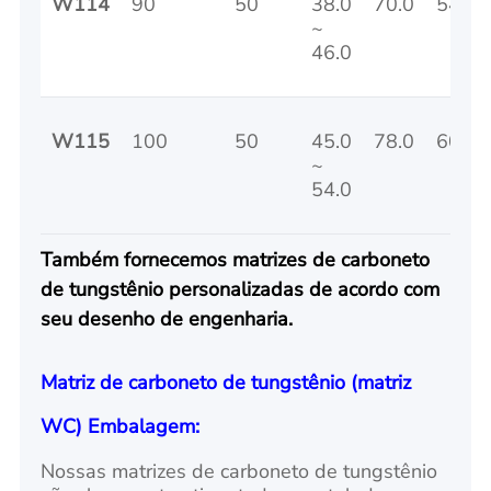
W114
90
50
38.0
70.0
54
~
46.0
W115
100
50
45.0
78.0
60
~
54.0
Também fornecemos matrizes de carboneto
de tungstênio personalizadas de acordo com
seu desenho de engenharia.
Matriz de carboneto de tungstênio (matriz
WC) Embalagem:
Nossas matrizes de carboneto de tungstênio