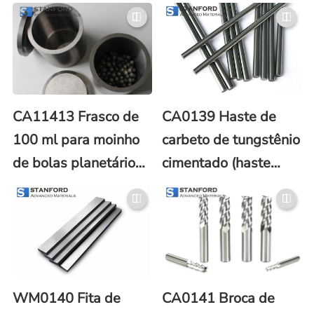
tungstênio
CA11413 Frasco de
CA0139 Haste de
100 ml para moinho
carbeto de tungstênio
de bolas planetário
cimentado (haste
de carboneto de
WC)
tungstênio
WM0140 Fita de
CA0141 Broca de