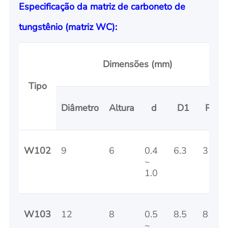
Especificação da matriz de carboneto de
tungstênio (matriz WC):
Dimensões (mm)
Tipo
Diâmetro
Altura
d
D1
R
W102
9
6
0.4
6.3
3
~
1.0
W103
12
8
0.5
8.5
8
~