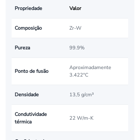
Propriedade
Valor
Composição
Zr-W
Pureza
99.9%
Aproximadamente
Ponto de fusão
3.422°C
Densidade
13,5 g/cm³
Condutividade
22 W/m-K
térmica