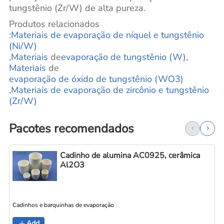
tungstênio (Zr/W) de alta pureza.
Produtos relacionados
:Materiais de evaporação de níquel e tungstênio
(Ni/W)
,
Materiais
de
evaporação de tungstênio (W)
,
Materiais
de
evaporação de óxido de tungstênio (WO3)
,Materiais de evaporação de zircônio e tungstênio
(Zr/W)
Pacotes recomendados
Cadinho de alumina AC0925, cerâmica
Al2O3
Cadinhos e barquinhas de evaporação
C
Add