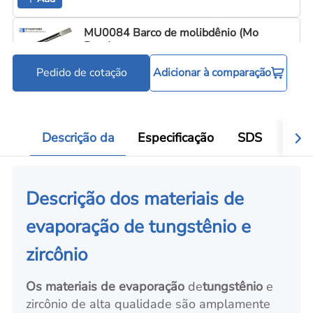
MU0084 Barco de molibdênio (Mo
Boat)
Pedido de cotação
Adicionar à comparação
Cadinhos e barquinhas de evaporação
C
Add
Descrição da
Especificação
SDS
Aval
Descrição dos materiais de
evaporação de tungstênio e
zircônio
Os materiais de evaporação
de
tungstênio
e
zircônio de alta qualidade são amplamente