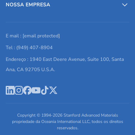
Entre em contato conosco
Metais refratários
NOSSA EMPRESA
Solicite um orçamento
Materiais cerâmicos
Sobre nós
E mail :
[email protected]
Lista de consultas
Elementos de terras raras
Promoções atuais
Tel : (949) 407-8904
Termos e Condições
Alvos de pulverização catódica
Notícias e blogs
Endereço : 1940 East Deere Avenue, Suite 100, Santa
Política de Privacidade
Ácido hialurônico
Estudos de caso
Ana, CA 92705 U.S.A.
Novos produtos
Ímãs de neodímio
Perfil da Empresa
Pó de ligas de alta entropia
Fichas de Dados de Segurança
Escreva para nós
Copyright © 1994-
2026
Stanford Advanced Materials
propriedade da Oceania International LLC, todos os direitos
reservados.