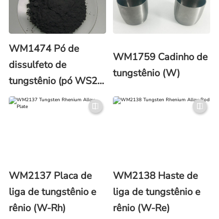
WM1474 Pó de
WM1759 Cadinho de
dissulfeto de
tungstênio (W)
tungstênio (pó WS2)
(número CAS 12138-
09-9)
WM2137 Placa de
WM2138 Haste de
liga de tungstênio e
liga de tungstênio e
rênio (W-Rh)
rênio (W-Re)