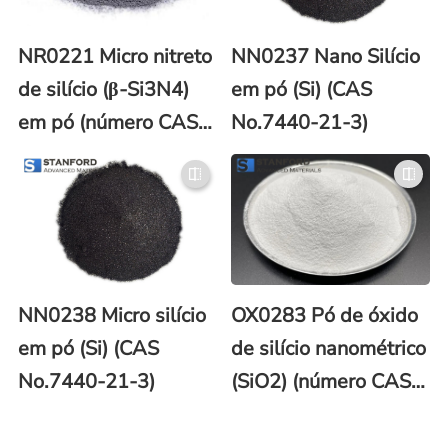
NR0221 Micro nitreto
NN0237 Nano Silício
de silício (β-Si3N4)
em pó (Si) (CAS
em pó (número CAS
No.7440-21-3)
12033-89-5)
NN0238 Micro silício
OX0283 Pó de óxido
em pó (Si) (CAS
de silício nanométrico
No.7440-21-3)
(SiO2) (número CAS:
7631-86-9)