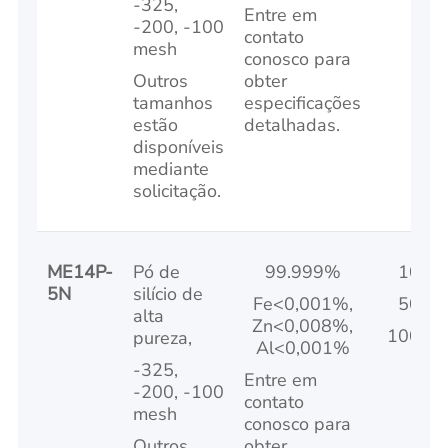
-325,
Entre em
-200, -100
contato
mesh
conosco para
Outros
obter
tamanhos
especificações
estão
detalhadas.
disponíveis
mediante
solicitação.
ME14P-
Pó de
99.999%
100 k
5N
silício de
Fe<0,001%,
500 k
alta
Zn<0,008%,
1000 k
pureza,
Al<0,001%
-325,
Entre em
-200, -100
contato
mesh
conosco para
Outros
obter