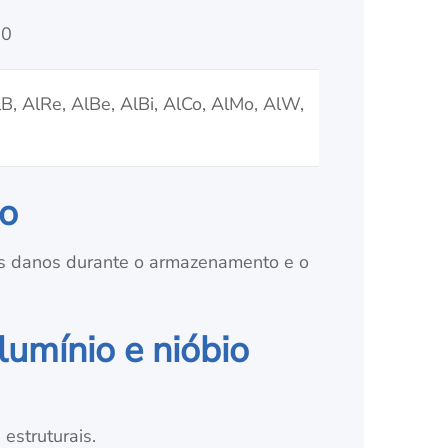
10
AlB, AlRe, AlBe, AlBi, AlCo, AlMo, AlW,
io
s danos durante o armazenamento e o
lumínio e nióbio
estruturais.