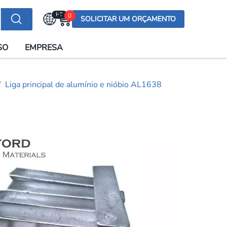
PT
0
SOLICITAR UM ORÇAMENTO
Selecionar a língua
SO
EMPRESA
English (US)
English (UK)
Liga principal de alumínio e nióbio AL1638
Española
Deutsch
Français
Italiano
日本語
Русский
한국어
Português
العربية