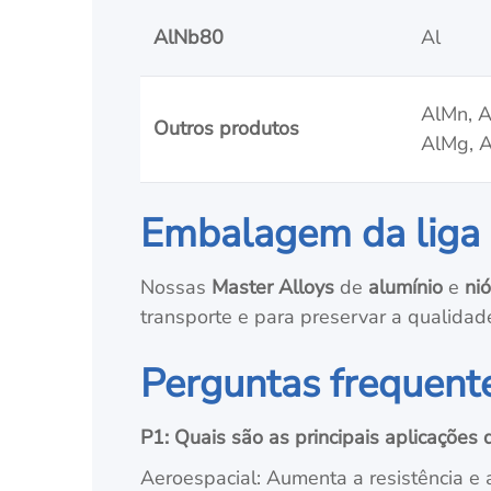
AlNb80
Al
AlMn, Al
Outros produtos
AlMg, Al
Embalagem da liga p
Nossas
Master Alloys
de
alumínio
e
ni
transporte e para preservar a qualidad
Perguntas frequentes
P1: Quais são as principais aplicações d
Aeroespacial: Aumenta a resistência e 