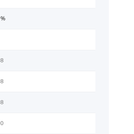
; %
08
08
08
10