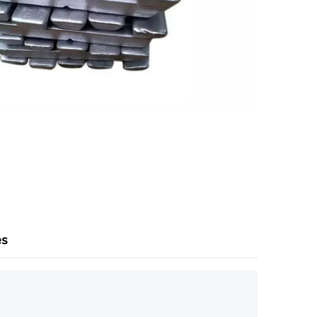
Nederland
Polska
Sverige
भारत
es