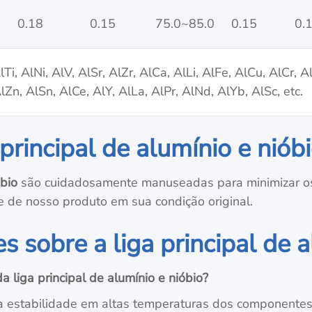
0.18
0.15
75.0~85.0
0.15
0.
Ti, AlNi, AlV, AlSr, AlZr, AlCa, AlLi, AlFe, AlCu, AlCr, 
Zn, AlSn, AlCe, AlY, AlLa, AlPr, AlNd, AlYb, AlSc, etc.
rincipal de alumínio e niób
óbio
são cuidadosamente manuseadas para minimizar o
e de nosso produto em sua condição original.
 sobre a liga principal de a
a liga principal de alumínio e nióbio?
a estabilidade em altas temperaturas dos componentes 