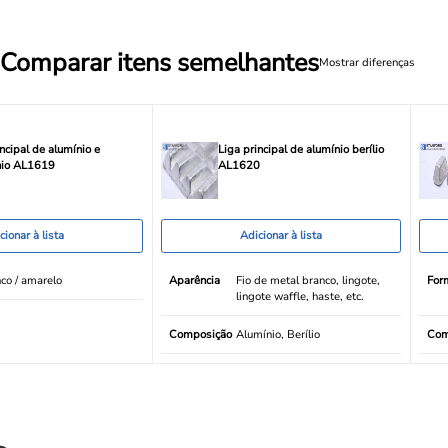
Comparar itens semelhantes
Mostrar diferenças
incipal de alumínio e
Liga principal de alumínio berílio
nio AL1619
AL1620
cionar à lista
Adicionar à lista
co / amarelo
Aparência
Fio de metal branco, lingote,
For
lingote waffle, haste, etc.
Composição
Alumínio, Berílio
Com