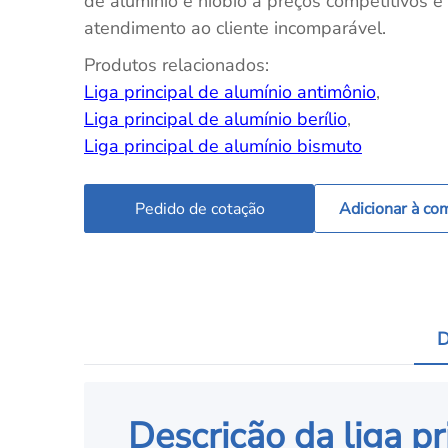
de alumínio e nióbio a preços competitivos e
atendimento ao cliente incomparável.
Produtos relacionados:
Liga principal de alumínio antimônio
,
Liga principal de alumínio berílio
,
Liga principal de alumínio bismuto
Pedido de cotação
Adicionar à co
D
Descrição da liga pr