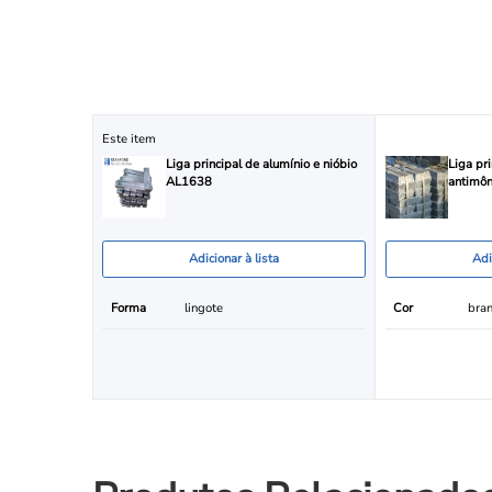
Este item
Liga principal de alumínio e nióbio
Liga pr
AL1638
antimô
Adicionar à lista
Adi
Forma
lingote
Cor
bran