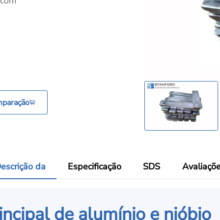
 com
mparação
escrição da
Especificação
SDS
Avaliaçõ
incipal de alumínio e nióbio