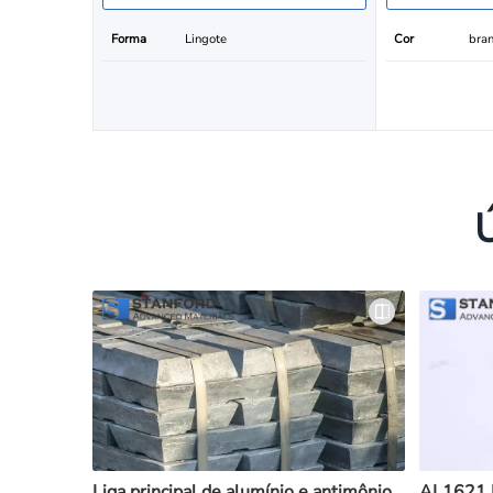
Forma
Lingote
Cor
bran
Liga principal de alumínio e antimônio
AL1621 L