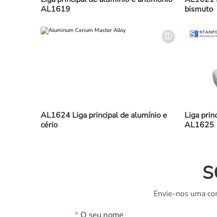
AL1619
bismuto
AL1624 Liga principal de alumínio e
Liga prin
cério
AL1625
S
Envie-nos uma con
*
O seu nome