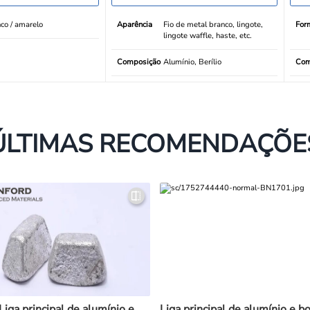
co / amarelo
Aparência
Fio de metal branco, lingote,
For
lingote waffle, haste, etc.
Composição
Alumínio, Berílio
Com
ÚLTIMAS RECOMENDAÇÕE
iga principal de alumínio e
Liga principal de alumínio e b