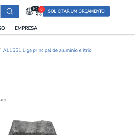
PT
0
SOLICITAR UM ORÇAMENTO
Selecionar a língua
SO
EMPRESA
English (US)
English (UK)
AL1651 Liga principal de alumínio e ítrio
Española
Deutsch
Français
Italiano
日本語
Русский
한국어
Português
العربية