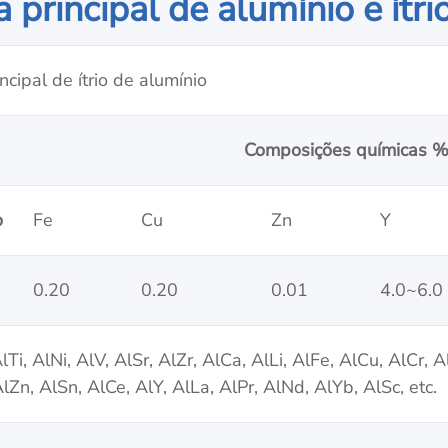
 principal de alumínio e ítri
ncipal de ítrio de alumínio
Composições químicas 
o
Fe
Cu
Zn
Y
0.20
0.20
0.01
4.0~6.0
lTi, AlNi, AlV, AlSr, AlZr, AlCa, AlLi, AlFe, AlCu, AlCr, 
lZn, AlSn, AlCe, AlY, AlLa, AlPr, AlNd, AlYb, AlSc, etc.