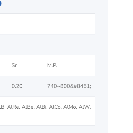
o
%
Sr
M.P.
0.20
740~800&#8451;
AlB, AlRe, AlBe, AlBi, AlCo, AlMo, AlW,