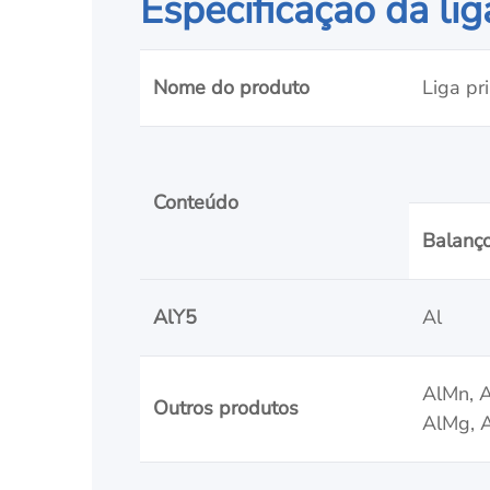
Especificação da liga
Nome do produto
Liga pri
Conteúdo
Balanç
AlY5
Al
AlMn, A
Outros produtos
AlMg, A