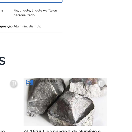
ma
Fio, lingote, lingote waffle ou
personalizado
posição
Alumínio, Bismuto
S
oro
AL1623 Liga principal de alumínio e