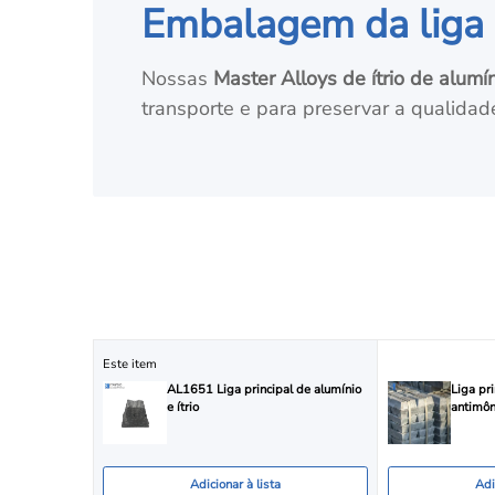
Embalagem da liga pr
Nossas
Master Alloys de ítrio de alumí
transporte e para preservar a qualidad
Este item
AL1651 Liga principal de alumínio
Liga pr
e ítrio
antimô
Adicionar à lista
Adi