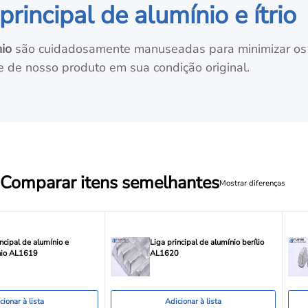
incipal de alumínio e ítrio
nio
são cuidadosamente manuseadas para minimizar os
e de nosso produto em sua condição original.
Comparar itens semelhantes
Mostrar diferenças
incipal de alumínio e
Liga principal de alumínio berílio
nio AL1619
AL1620
cionar à lista
Adicionar à lista