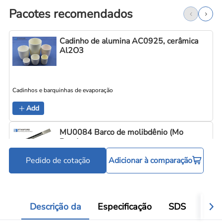
Pacotes recomendados
Cadinho de alumina AC0925, cerâmica
Al2O3
Cadinhos e barquinhas de evaporação
C
Add
MU0084 Barco de molibdênio (Mo
Boat)
Pedido de cotação
Adicionar à comparação
Cadinhos e barquinhas de evaporação
C
Add
Descrição da
Especificação
SDS
Aval