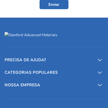
Enviar
PRECISA DE AJUDA?
CATEGORIAS POPULARES
Conversores e calculadoras
Entre em contato conosco
Metais refratários
NOSSA EMPRESA
Solicite um orçamento
Materiais cerâmicos
Sobre nós