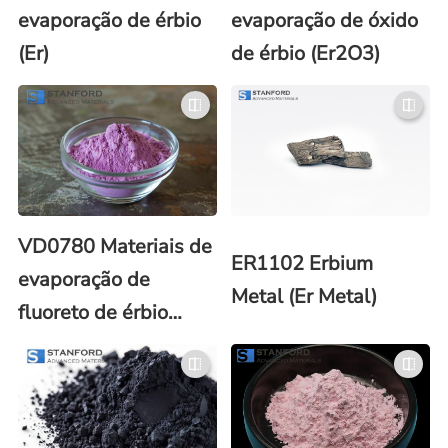
evaporação de érbio
evaporação de óxido
(Er)
de érbio (Er2O3)
VD0780 Materiais de
ER1102 Erbium
evaporação de
Metal (Er Metal)
fluoreto de érbio
(ErF3)