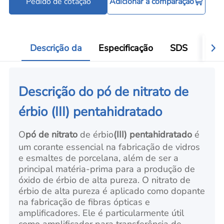
Pedido de cotação
Adicionar à comparação
Ferramentas para processamento de pó
Add
Descrição da
Especificação
SDS
Aval
Descrição do pó de nitrato de
érbio (III) pentahidratado
O
pó de nitrato
de érbio
(III) pentahidratado
é
um corante essencial na fabricação de vidros
e esmaltes de porcelana, além de ser a
principal matéria-prima para a produção de
óxido de érbio de alta pureza. O nitrato de
érbio de alta pureza é aplicado como dopante
na fabricação de fibras ópticas e
amplificadores. Ele é particularmente útil
como amplificador para transferência de