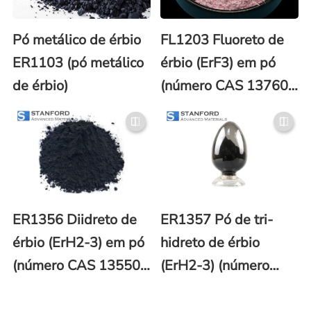
Pó metálico de érbio
FL1203 Fluoreto de
ER1103 (pó metálico
érbio (ErF3) em pó
de érbio)
(número CAS 13760-
83-3)
ER1356 Diidreto de
ER1357 Pó de tri-
érbio (ErH2-3) em pó
hidreto de érbio
(número CAS 13550-
(ErH2-3) (número
53-3)
CAS 13550-53-3)