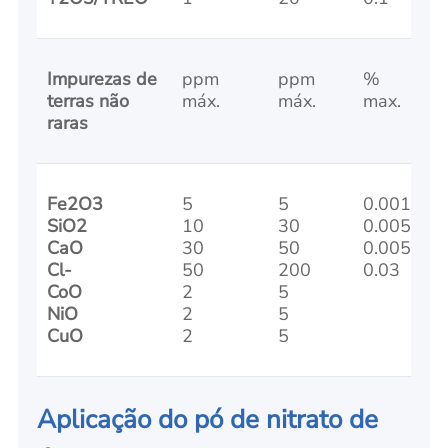
Impurezas de
ppm
ppm
%
terras não
máx.
máx.
max.
raras
Fe2O3
5
5
0.001
SiO2
10
30
0.005
CaO
30
50
0.005
Cl-
50
200
0.03
CoO
2
5
NiO
2
5
CuO
2
5
Aplicação do pó de nitrato de