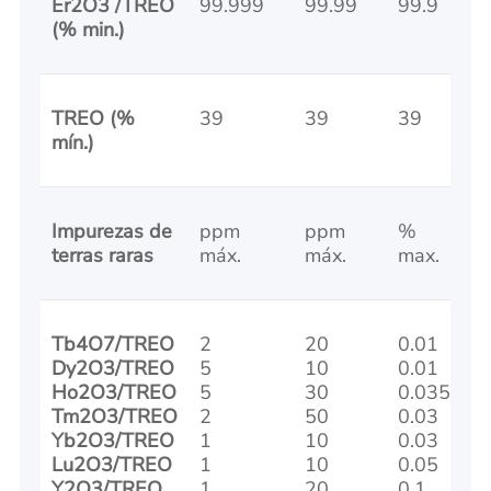
Er2O3 /TREO
99.999
99.99
99.9
(% min.)
TREO (%
39
39
39
mín.)
Impurezas de
ppm
ppm
%
terras raras
máx.
máx.
max.
Tb4O7/TREO
2
20
0.01
Dy2O3/TREO
5
10
0.01
Ho2O3/TREO
5
30
0.035
Tm2O3/TREO
2
50
0.03
Yb2O3/TREO
1
10
0.03
Lu2O3/TREO
1
10
0.05
Y2O3/TREO
1
20
0.1