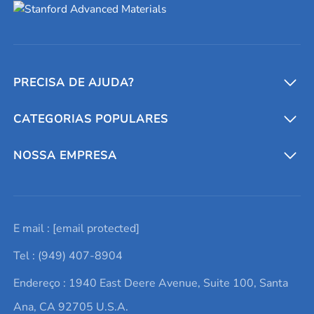
PRECISA DE AJUDA?
CATEGORIAS POPULARES
Conversores e calculadoras
Entre em contato conosco
Metais refratários
NOSSA EMPRESA
Solicite um orçamento
Materiais cerâmicos
Sobre nós
E mail :
[email protected]
Lista de consultas
Elementos de terras raras
Promoções atuais
Tel : (949) 407-8904
Termos e Condições
Alvos de pulverização catódica
Notícias e blogs
Endereço : 1940 East Deere Avenue, Suite 100, Santa
Política de Privacidade
Ácido hialurônico
Estudos de caso
Ana, CA 92705 U.S.A.