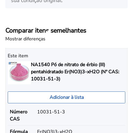
sua condição original.
Comparar itens semelhantes
Mostrar diferenças
Este item
NA1540 Pó de nitrato de érbio (III)
pentahidratado Er(NO3)3-xH2O (Nº CAS:
10031-51-3)
Adicionar à lista
Número
10031-51-3
CAS
Fórmula
Er(NO3)3-xH2O