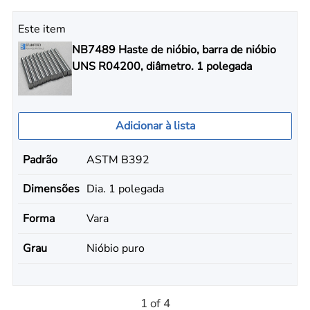
Este item
NB7489 Haste de nióbio, barra de nióbio
UNS R04200, diâmetro. 1 polegada
Adicionar à lista
Padrão
ASTM B392
Dimensões
Dia. 1 polegada
Forma
Vara
Grau
Nióbio puro
1 of 4