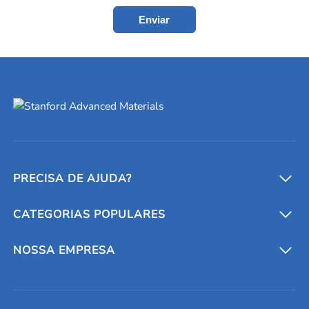
Enviar
PRECISA DE AJUDA?
CATEGORIAS POPULARES
Conversores e calculadoras
Entre em contato conosco
Metais refratários
NOSSA EMPRESA
Solicite um orçamento
Materiais cerâmicos
Sobre nós