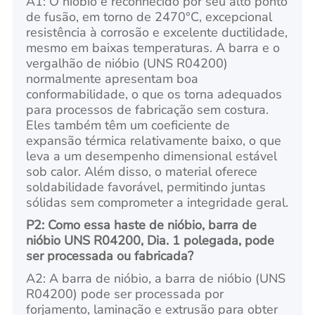
A1: O nióbio é reconhecido por seu alto ponto
de fusão, em torno de 2470°C, excepcional
resistência à corrosão e excelente ductilidade,
mesmo em baixas temperaturas. A barra e o
vergalhão de nióbio (UNS R04200)
normalmente apresentam boa
conformabilidade, o que os torna adequados
para processos de fabricação sem costura.
Eles também têm um coeficiente de
expansão térmica relativamente baixo, o que
leva a um desempenho dimensional estável
sob calor. Além disso, o material oferece
soldabilidade favorável, permitindo juntas
sólidas sem comprometer a integridade geral.
P2: Como essa haste de nióbio, barra de
nióbio UNS R04200, Dia. 1 polegada, pode
ser processada ou fabricada?
A2: A barra de nióbio, a barra de nióbio (UNS
R04200) pode ser processada por
forjamento, laminação e extrusão para obter