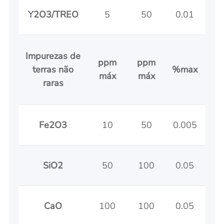
Y2O3/TREO
5
50
0.01
0
Impurezas de
ppm
ppm
terras não
%max
%m
máx
máx
raras
Fe2O3
10
50
0.005
0.
SiO2
50
100
0.05
0.
CaO
100
100
0.05
0.