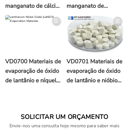
manganato de cálcio
manganato de
e lantânio
lantânio (LaMnO3)
(La0.67Ca0.33MnO3)
VD0700 Materiais de
VD0701 Materiais de
evaporação de óxido
evaporação de óxido
de lantânio e níquel
de lantânio e nióbio
(LaNiO3)
(LaNbO3)
SOLICITAR UM ORÇAMENTO
Envie-nos uma consulta hoje mesmo para saber mais