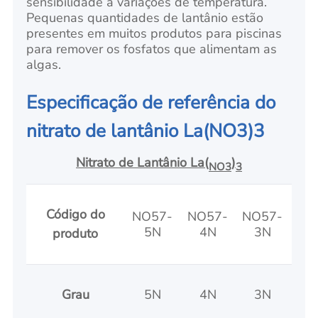
sensibilidade a variações de temperatura.
Pequenas quantidades de lantânio estão
presentes em muitos produtos para piscinas
para remover os fosfatos que alimentam as
algas.
Especificação de referência do
nitrato de lantânio La(NO3)3
Nitrato de Lantânio La(
)
NO3
3
Código do
NO57-
NO57-
NO57-
NO
5N
4N
3N
2
produto
Grau
5N
4N
3N
2