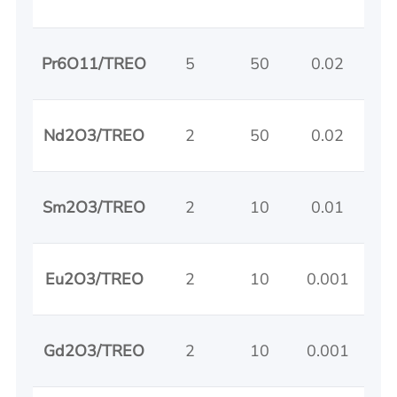
Pr6O11/TREO
5
50
0.02
0
Nd2O3/TREO
2
50
0.02
0
Sm2O3/TREO
2
10
0.01
0
Eu2O3/TREO
2
10
0.001
0
Gd2O3/TREO
2
10
0.001
0