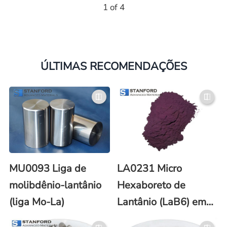
1 of 4
ÚLTIMAS RECOMENDAÇÕES
MU0093 Liga de
LA0231 Micro
molibdênio-lantânio
Hexaboreto de
(liga Mo-La)
Lantânio (LaB6) em
Pó (Nº CAS 12008-