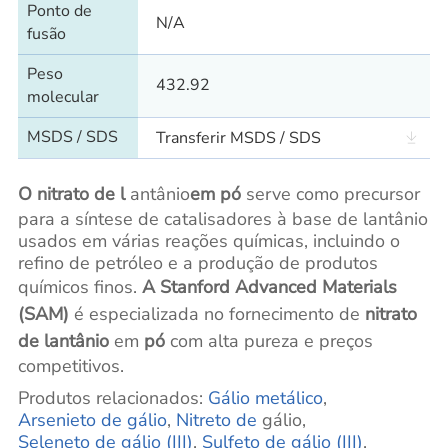
Ponto de
N/A
fusão
Peso
432.92
molecular
MSDS / SDS
Transferir MSDS / SDS
O nitrato de l
antânio
em pó
serve como precursor
para a síntese de catalisadores à base de lantânio
usados em várias reações químicas, incluindo o
refino de petróleo e a produção de produtos
químicos finos.
A Stanford Advanced Materials
(SAM)
é especializada no fornecimento de
nitrato
de lantânio
em
pó
com alta pureza e preços
competitivos.
Produtos relacionados:
Gálio metálico
,
Arsenieto de gálio
,
Nitreto de
gálio,
Seleneto de gálio (III)
,
Sulfeto de gálio (III)
,