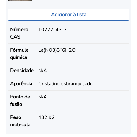
Adicionar à lista
Número
10277-43-7
CAS
Fórmula
La(NO3)3*6H2O
química
Densidade
N/A
Aparência
Cristalino esbranquiçado
Ponto de
N/A
fusão
Peso
432.92
molecular