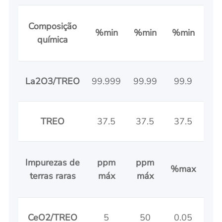
Composição
%min
%min
%min
%m
química
La2O3/TREO
99.999
99.99
99.9
9
TREO
37.5
37.5
37.5
37
Impurezas de
ppm
ppm
%max
%m
terras raras
máx
máx
CeO2/TREO
5
50
0.05
0