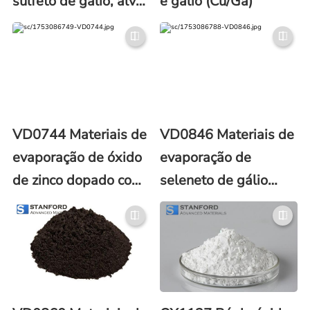
sulfeto de gálio, alvo
e gálio (Cu/Ga)
Ga2S3
VD0744 Materiais de
VD0846 Materiais de
evaporação de óxido
evaporação de
de zinco dopado com
seleneto de gálio
óxido de gálio
(Ga2Se3)
(ZnO/Ga2O3)