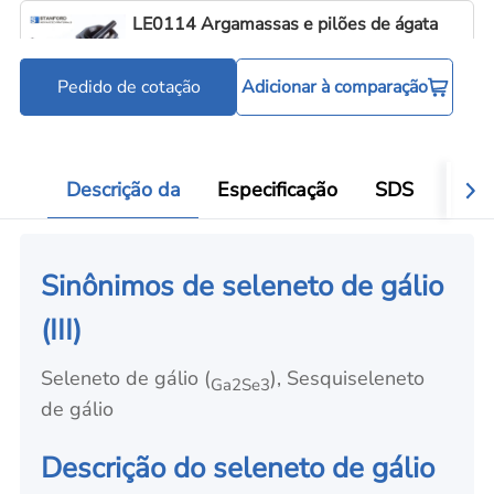
LE0114 Argamassas e pilões de ágata
Pedido de cotação
Adicionar à comparação
Ferramentas para processamento de pó
Add
Descrição da
Especificação
SDS
Aval
Sinônimos de seleneto de gálio
(III)
Seleneto de gálio (
), Sesquiseleneto
Ga2Se3
de gálio
Descrição do seleneto de gálio