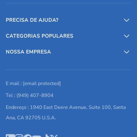
PRECISA DE AJUDA?
CATEGORIAS POPULARES
Conversores e calculadoras
Entre em contato conosco
Metais refratários
NOSSA EMPRESA
Solicite um orçamento
Materiais cerâmicos
Sobre nós
E mail :
[email protected]
Lista de consultas
Elementos de terras raras
Promoções atuais
Tel : (949) 407-8904
Termos e Condições
Alvos de pulverização catódica
Notícias e blogs
Endereço : 1940 East Deere Avenue, Suite 100, Santa
Política de Privacidade
Ácido hialurônico
Estudos de caso
Ana, CA 92705 U.S.A.
Novos produtos
Ímãs de neodímio
Perfil da Empresa