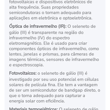
fotovoltaicas e dispositivos eletrônicos de
alta frequência. Suas propriedades
semicondutoras o tornam adequado para
aplicações em eletrônica e optoeletrônica.
Óptica de infravermelho (IR):
O seleneto de
gálio (III) é transparente na região do
infravermelho (IV) do espectro
eletromagnético. Ele é usado para criar
componentes ópticos de infravermelho, como
lentes, janelas e prismas, para câmeras de
imagens térmicas, sensores de infravermelho
e espectroscopia.
Fotovoltaicos:
o seleneto de gálio (III) é
investigado por seu uso potencial em células
solares de película fina. Ele tem a vantagem
de ser um semicondutor de bandgap direto, o
que o torna adequado para capturar a
energia solar com eficiência.
Materiais termoelétricos:
O seleneto de gálio