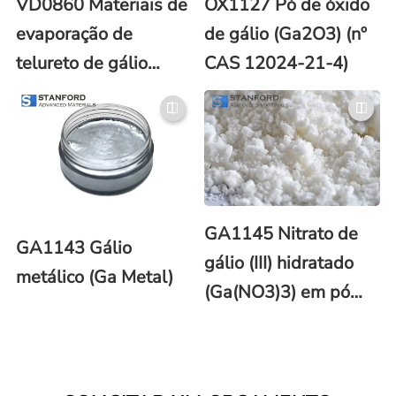
VD0860 Materiais de
OX1127 Pó de óxido
evaporação de
de gálio (Ga2O3) (nº
telureto de gálio
CAS 12024-21-4)
(GaTe)
GA1145 Nitrato de
GA1143 Gálio
gálio (III) hidratado
metálico (Ga Metal)
(Ga(NO3)3) em pó
(CAS No.69365-72-
6)