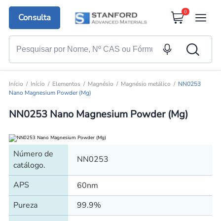
0
Consulta
Início
Início
Elementos
Magnésio
Magnésio metálico
NN0253
Nano Magnesium Powder (Mg)
NN0253 Nano Magnesium Powder (Mg)
Número de
NN0253
catálogo.
APS
60nm
Pureza
99.9%