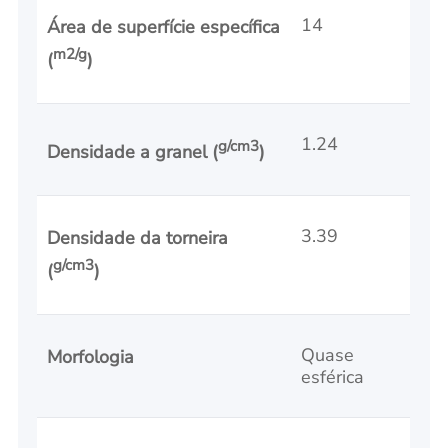
14
Área de superfície específica
m2/g
(
)
1.24
g/cm3
Densidade a granel (
)
3.39
Densidade da torneira
g/cm3
(
)
Quase
Morfologia
esférica