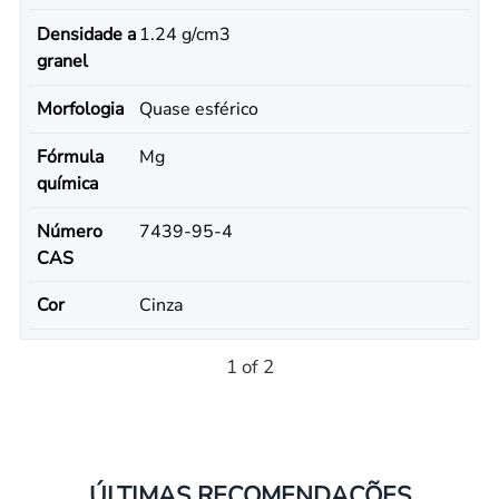
Densidade a
1.24 g/cm3
granel
Morfologia
Quase esférico
Fórmula
Mg
química
Número
7439-95-4
CAS
Cor
Cinza
1 of 2
ÚLTIMAS RECOMENDAÇÕES