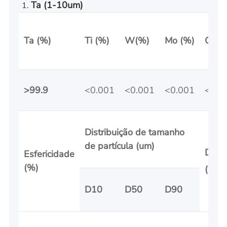
Ta (1-10um)
Ta (%)
Ti (%)
W(%)
Mo (%)
Cr (%
>99.9
<0.001
<0.001
<0.001
<0.0
Distribuição de tamanho
de partícula (um)
Densi
Esfericidade
g/cm
(%)
(
D10
D50
D90