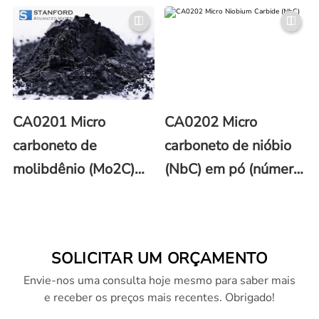
pó (CAS No. 12012-
1000μm (número
35-0)
CAS 12012-35-0)
CA0201 Micro
CA0202 Micro
carboneto de
carboneto de nióbio
molibdênio (Mo2C)
(NbC) em pó (número
em pó (número CAS
CAS 12069-94-2)
12069-89-5)
SOLICITAR UM ORÇAMENTO
Envie-nos uma consulta hoje mesmo para saber mais
e receber os preços mais recentes. Obrigado!