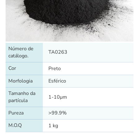
Número de
TA0263
catálogo.
Cor
Preto
Morfologia
Esférico
Tamanho da
1-10μm
partícula
Pureza
>99.9%
M.O.Q
1 kg