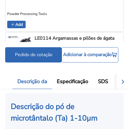
Powder Processing Tools
Add
LE0114 Argamassas e pilões de ágata
Pedido de cotação
Adicionar à comparação
Powder Processing Tools
Add
Descrição da
Especificação
SDS
Víde
Descrição do pó de
microtântalo (Ta) 1-10μm