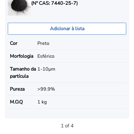
(Nº CAS: 7440-25-7)
Adicionar à lista
Cor
Preto
Morfologia
Esférico
Tamanho da
1-10μm
partícula
Pureza
>99.9%
M.O.Q
1 kg
1 of 4