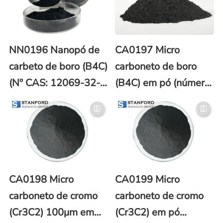
NN0196 Nanopó de
CA0197 Micro
carbeto de boro (B4C)
carboneto de boro
(Nº CAS: 12069-32-
(B4C) em pó (número
8)
CAS 12069-32-8)
CA0198 Micro
CA0199 Micro
carboneto de cromo
carboneto de cromo
(Cr3C2) 100μm em
(Cr3C2) em pó