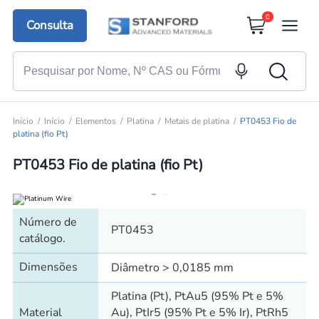
0
Consulta
Início
Início
Elementos
Platina
Metais de platina
PT0453 Fio de
platina (fio Pt)
PT0453 Fio de platina (fio Pt)
Número de
PT0453
catálogo.
Dimensões
Diâmetro > 0,0185 mm
Platina (Pt), PtAu5 (95% Pt e 5%
Material
Au), PtIr5 (95% Pt e 5% Ir), PtRh5