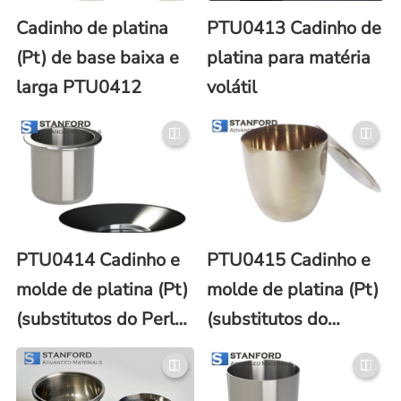
Cadinho de platina
PTU0413 Cadinho de
(Pt) de base baixa e
platina para matéria
larga PTU0412
volátil
PTU0414 Cadinho e
PTU0415 Cadinho e
molde de platina (Pt)
molde de platina (Pt)
(substitutos do Perl-
(substitutos do
X®)
Vulcan)