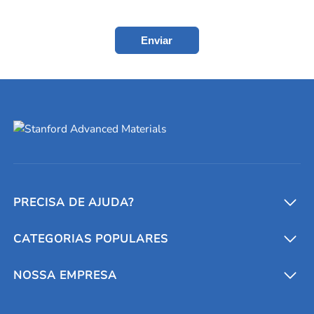
Enviar
PRECISA DE AJUDA?
CATEGORIAS POPULARES
Conversores e calculadoras
Entre em contato conosco
Metais refratários
NOSSA EMPRESA
Solicite um orçamento
Materiais cerâmicos
Sobre nós