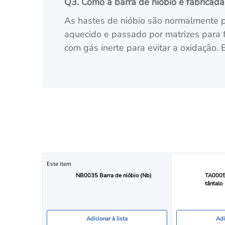
Q3. Como a barra de nióbio é fabricada
As hastes de nióbio são normalmente p
aquecido e passado por matrizes para 
com gás inerte para evitar a oxidação.
Este item
NB0035 Barra de nióbio (Nb)
TA0005 
tântalo
Adicionar à lista
Adi