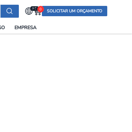
PT
0
SOLICITAR UM ORÇAMENTO
Selecionar a língua
SO
EMPRESA
English (US)
English (UK)
Española
Deutsch
Français
Italiano
日本語
Русский
한국어
Português
العربية