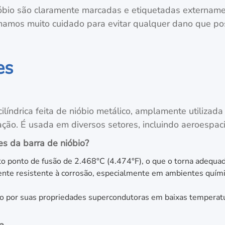
óbio são claramente marcadas e etiquetadas externamen
Tomamos muito cuidado para evitar qualquer dano que p
es
ilíndrica feita de nióbio metálico, amplamente utilizad
iação. É usada em diversos setores, incluindo aeroespaci
es da barra de nióbio?
to ponto de fusão de 2.468°C (4.474°F), o que o torna adequad
mente resistente à corrosão, especialmente em ambientes quími
o por suas propriedades supercondutoras em baixas temperatur