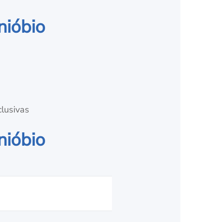
nióbio
clusivas
nióbio