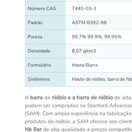
Número CAS
7440-03-1
Padrão
ASTM B392-98
Pureza
99.7% 99.9%, 99.95%
Densidade
8,57 g/cm3
Formulário
Haste/Barra
Sinônimos
Haste de nióbio, barra de N
A
barra
de
nióbio e a barra de nióbio
de alta
podem ser compradas na Stanford Advanced
(SAM). Com ampla experiência na fabricação
produtos de nióbio, a SAM oferece aos clien
Nb Bar
de alta qualidade a preços competiti