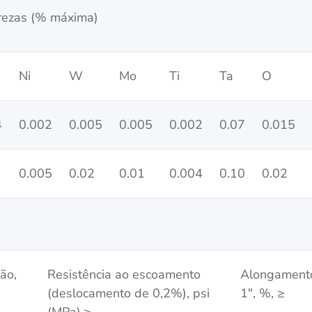
rezas (% máxima)
Ni
W
Mo
Ti
Ta
O
4
0.002
0.005
0.005
0.002
0.07
0.015
0.005
0.02
0.01
0.004
0.10
0.02
ção,
Resistência ao escoamento
Alongament
(deslocamento de 0,2%), psi
1", %, ≥