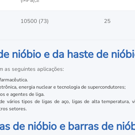
(MPa),≥
10500 (73)
25
de nióbio e da haste de niób
 as seguintes aplicações:
 farmacêutica.
letrônica, energia nuclear e tecnologia de supercondutores;
os e agentes de liga.
e vários tipos de ligas de aço, ligas de alta temperatura, v
tros setores.
 de nióbio e barras de nió