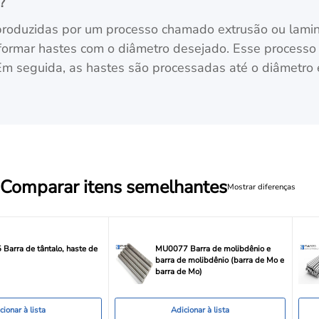
?
roduzidas por um processo chamado extrusão ou lamina
formar hastes com o diâmetro desejado. Esse processo
 Em seguida, as hastes são processadas até o diâmetro
Comparar itens semelhantes
Mostrar diferenças
Barra de tântalo, haste de
MU0077 Barra de molibdênio e
barra de molibdênio (barra de Mo e
barra de Mo)
cionar à lista
Adicionar à lista