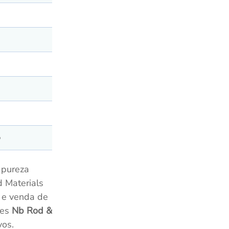
b
 pureza
 Materials
 e venda de
tes
Nb Rod &
vos.