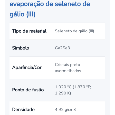
evaporação de seleneto de
gálio (III)
Tipo de material
Seleneto de gálio (III)
Símbolo
Ga2Se3
Cristais preto-
Aparência/Cor
avermelhados
1.020 °C (1.870 °F;
Ponto de fusão
1.290 K)
Densidade
4,92 g/cm3