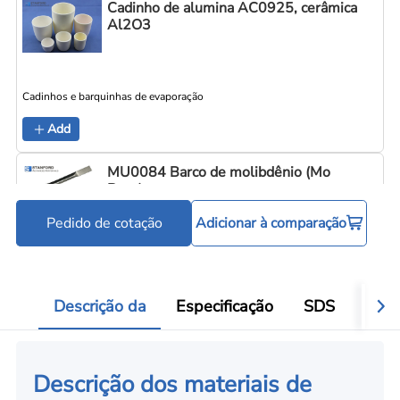
Cadinho de alumina AC0925, cerâmica
Al2O3
Cadinhos e barquinhas de evaporação
C
Add
MU0084 Barco de molibdênio (Mo
Boat)
Pedido de cotação
Adicionar à comparação
Cadinhos e barquinhas de evaporação
C
Add
Descrição da
Especificação
SDS
Aval
Descrição dos materiais de