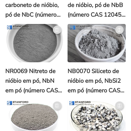
carboneto de nióbio,
de nióbio, pó de NbB
pó de NbC (número
(número CAS 12045-
CAS 12069-94-2)
19-1)
NR0069 Nitreto de
NB0070 Siliceto de
nióbio em pó, NbN
nióbio em pó, NbSi2
em pó (número CAS
em pó (número CAS
24621-21-4)
12034-80-9)