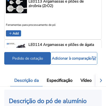
LE0113 Argamassas e pilões de
zircônia (ZrO2)
Ferramentas para processamento de pó
Add
LE0114 Argamassas e pilões de ágata
Pedido de cotação
Adicionar à comparação
Ferramentas para processamento de pó
Add
Descrição da
Especificação
Vídeo
Ava
Descrição do pó de alumínio