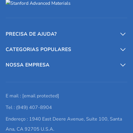
PRECISA DE AJUDA?
CATEGORIAS POPULARES
Conversores e calculadoras
Entre em contato conosco
Metais refratários
NOSSA EMPRESA
Solicite um orçamento
Materiais cerâmicos
Sobre nós
E mail :
[email protected]
Lista de consultas
Elementos de terras raras
Promoções atuais
Tel : (949) 407-8904
Termos e Condições
Alvos de pulverização catódica
Notícias e blogs
Endereço : 1940 East Deere Avenue, Suite 100, Santa
Política de Privacidade
Ácido hialurônico
Estudos de caso
Ana, CA 92705 U.S.A.