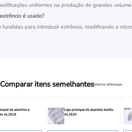
modificações uniformes na produção de grandes volume
estrôncio é usado?
io fundidas para introduzir estrôncio, modificando a mi
Comparar itens semelhantes
Mostrar diferenças
incipal de alumínio e
Liga principal de alumínio berílio
nio AL1619
AL1620