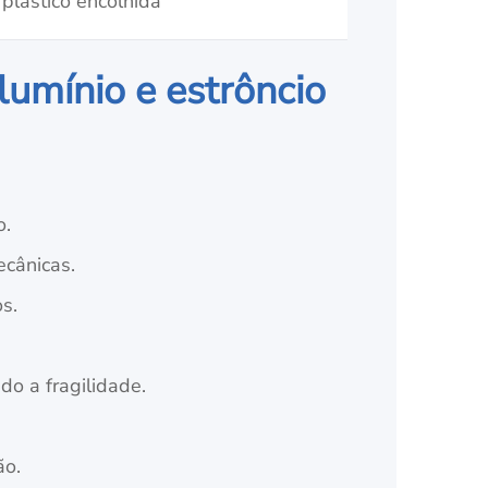
plástico encolhida
lumínio e estrôncio
o.
ecânicas.
s.
ndo a fragilidade.
ão.