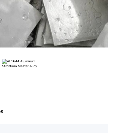
Nederland
Polska
Sverige
भारत
es