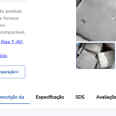
de produto
s fornece
ços
ncomparável.
 (liga Y-Al)
,
ício
.
mparação
escrição da
Especificação
SDS
Avaliaçõ