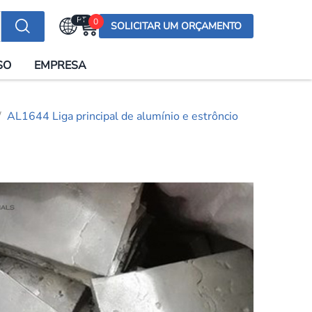
PT
0
SOLICITAR UM ORÇAMENTO
Selecionar a língua
SO
EMPRESA
English (US)
English (UK)
AL1644 Liga principal de alumínio e estrôncio
Española
Deutsch
Français
Italiano
日本語
Русский
한국어
Português
العربية