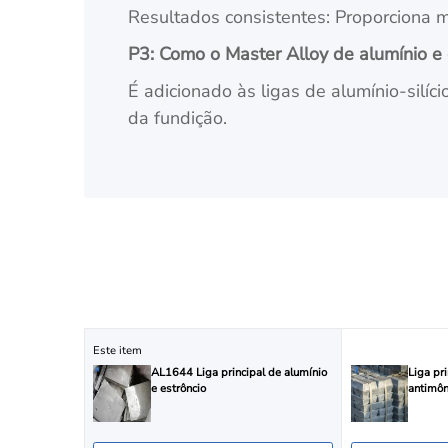
Resultados consistentes: Proporciona 
P3: Como o Master Alloy de alumínio e 
É adicionado às ligas de alumínio-silíc
da fundição.
Este item
AL1644 Liga principal de alumínio
Liga pr
e estrôncio
antimô