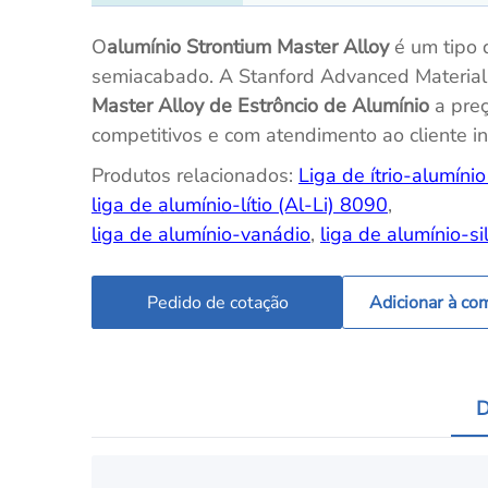
O
alumínio Strontium Master Alloy
é um tipo 
semiacabado. A Stanford Advanced Material
Master Alloy
de
Estrôncio de Alumínio
a pre
competitivos e com atendimento ao cliente i
Produtos relacionados:
Liga de ítrio-alumínio
liga de alumínio-lítio (Al-Li) 8090
,
liga de alumínio-vanádio
,
liga de alumínio-sil
Pedido de cotação
Adicionar à co
D