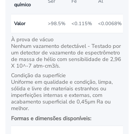
Ser
Fe
Al
Si
químico
Valor
>98.5%
<0.115%
<0.0068%
<0
À prova de vácuo
Nenhum vazamento detectável - Testado por
um detector de vazamento de espectrômetro
de massa de hélio com sensibilidade de 2,96
X 10^-7 atm-cm3/s.
Condição da superfície
Uniforme em qualidade e condição, limpa,
sólida e livre de materiais estranhos ou
imperfeições internas e externas, com
acabamento superficial de 0,45μm Ra ou
melhor.
Formas e dimensões disponíveis: