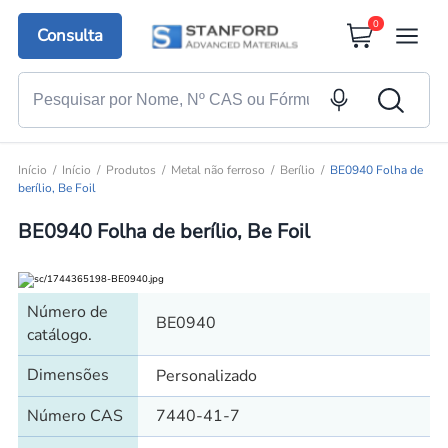
0
Consulta
Início
Início
Produtos
Metal não ferroso
Berílio
BE0940 Folha de
berílio, Be Foil
BE0940 Folha de berílio, Be Foil
Número de
BE0940
catálogo.
Dimensões
Personalizado
Número CAS
7440-41-7