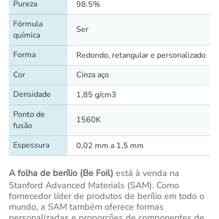
Pureza
98.5%
Fórmula
Ser
química
Forma
Redondo, retangular e personalizado
Cor
Cinza aço
Densidade
1,85 g/cm3
Ponto de
1560K
fusão
Espessura
0,02 mm a 1,5 mm
A folha de berílio (Be Foil)
está à venda na
Stanford Advanced Materials (SAM). Como
fornecedor líder de produtos de berílio em todo o
mundo, a SAM também oferece formas
personalizadas e proporções de componentes de