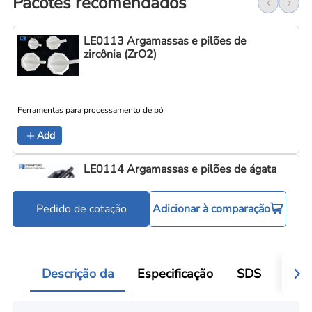
Pacotes recomendados
LE0113 Argamassas e pilões de
zircônia (ZrO2)
Ferramentas para processamento de pó
Add
LE0114 Argamassas e pilões de ágata
Pedido de cotação
Adicionar à comparação
Ferramentas para processamento de pó
Add
Descrição da
Especificação
SDS
Aval