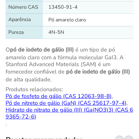
Número CAS
13450-91-4
Aparência
Pó amarelo claro
Pureza
4N-5N
O
pó de iodeto de gálio (III)
é um tipo de pó
amarelo claro com a fórmula molecular GaI3. A
Stanford Advanced Materials (SAM) é um
fornecedor confiável de
pó de iodeto de gálio (III)
de alta qualidade.
Produtos relacionados:
Pó de fosfeto de gálio (CAS 12063-98-8)
,
Pó de nitreto de gálio (GaN) (CAS 25617-97-4)
,
Hidrato de nitrato de gálio (III) (Ga(NO3)3) (CAS 6
9365-72-6)
.