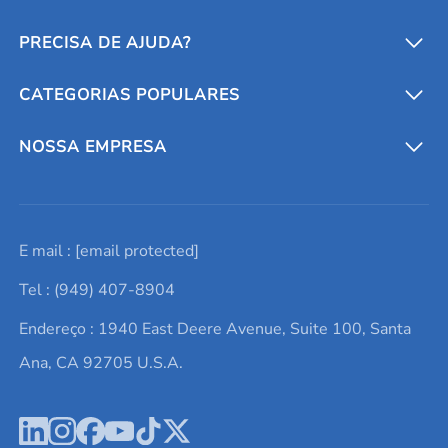
PRECISA DE AJUDA?
CATEGORIAS POPULARES
Conversores e calculadoras
Entre em contato conosco
Metais refratários
NOSSA EMPRESA
Solicite um orçamento
Materiais cerâmicos
Sobre nós
E mail :
[email protected]
Lista de consultas
Elementos de terras raras
Promoções atuais
Tel : (949) 407-8904
Termos e Condições
Alvos de pulverização catódica
Notícias e blogs
Endereço : 1940 East Deere Avenue, Suite 100, Santa
Política de Privacidade
Ácido hialurônico
Estudos de caso
Ana, CA 92705 U.S.A.
Novos produtos
Ímãs de neodímio
Perfil da Empresa