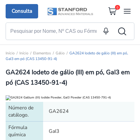
0
Consulta
Início
Início
Elementos
Gálio
GA2624 Iodeto de gálio (III) em pó,
GaI3 em pó (CAS 13450-91-4)
GA2624 Iodeto de gálio (III) em pó, GaI3 em
pó (CAS 13450-91-4)
Número de
GA2624
catálogo.
Fórmula
GaI3
química