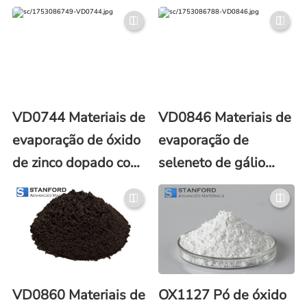
Ga2S3
VD0744 Materiais de
VD0846 Materiais de
evaporação de óxido
evaporação de
de zinco dopado com
seleneto de gálio
óxido de gálio
(Ga2Se3)
(ZnO/Ga2O3)
VD0860 Materiais de
OX1127 Pó de óxido