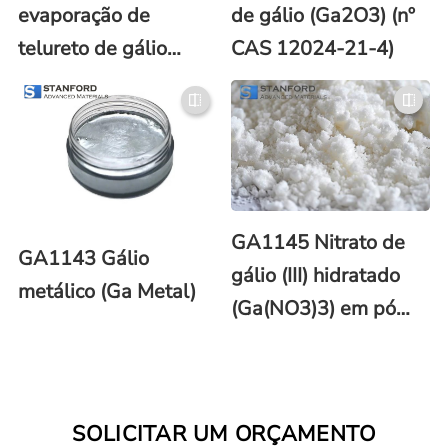
evaporação de
de gálio (Ga2O3) (nº
telureto de gálio
CAS 12024-21-4)
(GaTe)
GA1145 Nitrato de
GA1143 Gálio
gálio (III) hidratado
metálico (Ga Metal)
(Ga(NO3)3) em pó
(CAS No.69365-72-
6)
SOLICITAR UM ORÇAMENTO