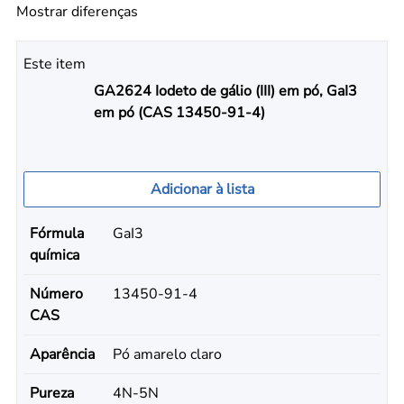
Mostrar diferenças
Este item
GA2624 Iodeto de gálio (III) em pó, GaI3
em pó (CAS 13450-91-4)
Adicionar à lista
Fórmula
GaI3
química
Número
13450-91-4
CAS
Aparência
Pó amarelo claro
Pureza
4N-5N