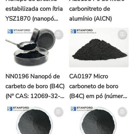
estabilizada com ítria
carbonitreto de
YSZ1870 (nanopó
alumínio (AlCN)
YTZP/YSZ)
NN0196 Nanopó de
CA0197 Micro
carbeto de boro (B4C)
carboneto de boro
(Nº CAS: 12069-32-
(B4C) em pó (número
8)
CAS 12069-32-8)