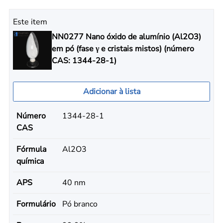
Este item
NN0277 Nano óxido de alumínio (Al2O3)
em pó (fase γ e cristais mistos) (número
CAS: 1344-28-1)
Adicionar à lista
Número
1344-28-1
CAS
Fórmula
Al2O3
química
APS
40 nm
Formulário
Pó branco