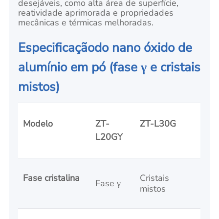
desejáveis, como alta área de superfície,
reatividade aprimorada e propriedades
mecânicas e térmicas melhoradas.
Especificação
do nano óxido de
alumínio em pó
(fase γ e cristais
mistos)
Modelo
ZT-
ZT-L30G
L20GY
Fase cristalina
Cristais
Fase γ
mistos