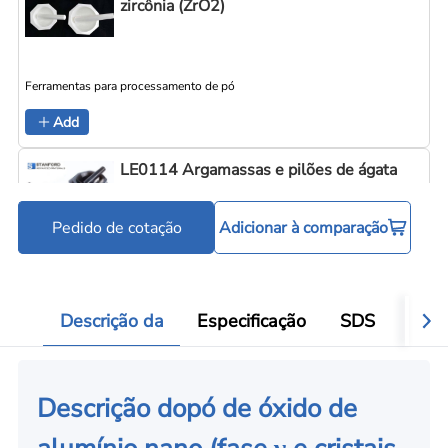
zircônia (ZrO2)
Ferramentas para processamento de pó
Add
LE0114 Argamassas e pilões de ágata
Pedido de cotação
Adicionar à comparação
Ferramentas para processamento de pó
Add
Descrição da
Especificação
SDS
Aval
Descrição do
pó de óxido de