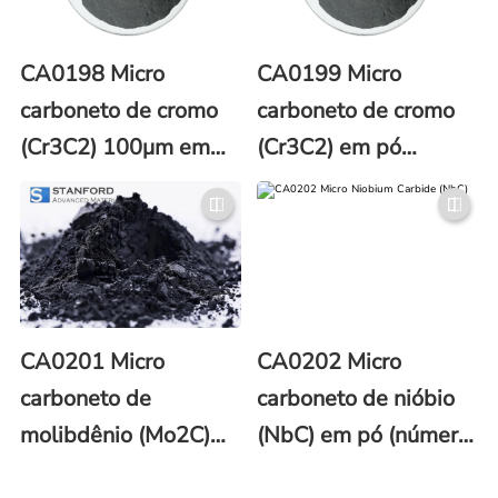
CA0198 Micro
CA0199 Micro
carboneto de cromo
carboneto de cromo
(Cr3C2) 100μm em
(Cr3C2) em pó
pó (CAS No. 12012-
1000μm (número
35-0)
CAS 12012-35-0)
CA0201 Micro
CA0202 Micro
carboneto de
carboneto de nióbio
molibdênio (Mo2C)
(NbC) em pó (número
em pó (número CAS
CAS 12069-94-2)