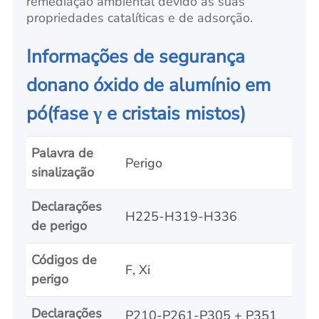
remediação ambiental devido às suas
propriedades catalíticas e de adsorção.
Informações de segurança
do
nano óxido de alumínio em
pó
(fase γ e cristais mistos)
Palavra de
Perigo
sinalização
Declarações
H225-H319-H336
de perigo
Códigos de
F, Xi
perigo
Declarações
P210-P261-P305 + P351